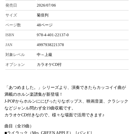
発売日
2026/07/06
サイズ
菊倍判
ページ数
48ページ
ISBN
978-4-401-22137-0
JAN
4997938221378
対象レベル
中～上級
オプション
カラオケCD付
「あつめました。」シリーズより、演奏できたらカッコイイ曲が
満載のホルン楽譜集が新登場！
J-POPからホルンににぴったりなポップス、映画音楽、クラシック
などジャンル問わず全19曲収載です。
カラオケCD付きなので、様々な場面で活用できます♪
曲目（全19曲）
■ライラック（Mrs. GREEN APPLE）［バンド］