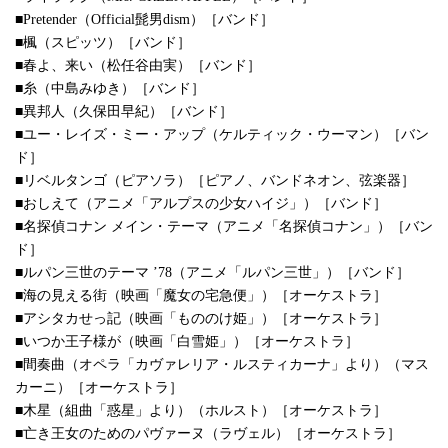
■Pretender（Official髭男dism）［バンド］
■楓（スピッツ）［バンド］
■春よ、来い（松任谷由実）［バンド］
■糸（中島みゆき）［バンド］
■異邦人（久保田早紀）［バンド］
■ユー・レイズ・ミー・アップ（ケルティック・ウーマン）［バン
ド］
■リベルタンゴ（ピアソラ）［ピアノ、バンドネオン、弦楽器］
■おしえて（アニメ「アルプスの少女ハイジ」）［バンド］
■名探偵コナン メイン・テーマ（アニメ「名探偵コナン」）［バン
ド］
■ルパン三世のテーマ ’78（アニメ「ルパン三世」）［バンド］
■海の見える街（映画「魔女の宅急便」）［オーケストラ］
■アシタカせっ記（映画「もののけ姫」）［オーケストラ］
■いつか王子様が（映画「白雪姫」）［オーケストラ］
■間奏曲（オペラ「カヴァレリア・ルスティカーナ」より）（マス
カーニ）［オーケストラ］
■木星（組曲「惑星」より）（ホルスト）［オーケストラ］
■亡き王女のためのパヴァーヌ（ラヴェル）［オーケストラ］