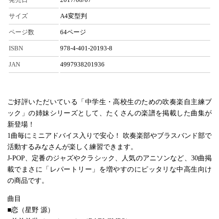
サイズ
A4変型判
ページ数
64ページ
ISBN
978-4-401-20193-8
JAN
4997938201936
ご好評いただいている「中学生・高校生のための吹奏楽自主練ブ
ック」の姉妹シリーズとして、たくさんの楽譜を掲載した曲集が
新登場！
1曲毎にミニアドバイス入りで安心！ 吹奏楽部やブラスバンド部で
活動するみなさんが楽しく練習できます。
J-POP、定番のジャズやクラシック、人気のアニソンなど、30曲掲
載でまさに「レパートリー」を増やすのにピッタリな中高生向け
の商品です。
曲目
■恋（星野 源）