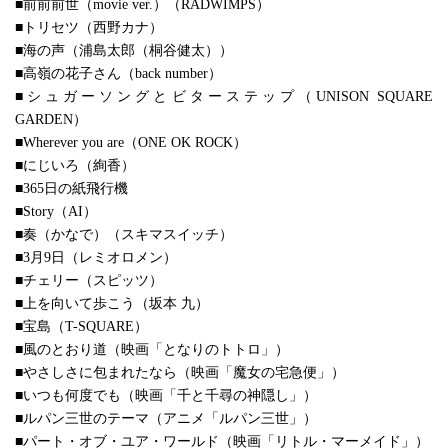
■前前前世（movie ver.）（RADWIMPS）
■トリセツ（西野カナ）
■海の声（浦島太郎（桐谷健太））
■高嶺の花子さん（back number）
■シュガーソングとビターステップ（UNISON SQUARE
GARDEN）
■Wherever you are（ONE OK ROCK）
■にじいろ（絢香）
■365日の紙飛行機
■Story（AI）
■奏（かなで）（スキマスイッチ）
■3月9日（レミオロメン）
■チェリー（スピッツ）
■上を向いて歩こう（坂本 九）
■宝島（T-SQUARE）
■風のとおり道（映画「となりのトトロ」）
■やさしさに包まれたなら（映画「魔女の宅急便」）
■いつも何度でも（映画「千と千尋の神隠し」）
■ルパン三世のテーマ（アニメ「ルパン三世」）
■パート・オブ・ユア・ワールド（映画「リトル・マーメイド」）