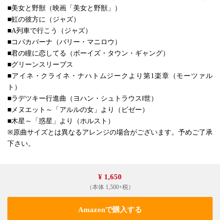
■美女と野獣（映画「美女と野獣」）
■虹の彼方に（ジャズ）
■A列車で行こう（ジャズ）
■コパカバーナ（バリー・マニロウ）
■君の瞳に恋してる（ボーイズ・タウン・ギャング）
■グリーンスリーブス
■アイネ・クライネ・ナハトムジークより第1楽章（モーツァル
ト）
■ラデツキー行進曲（ヨハン・シュトラウスⅠ世）
■メヌエット～「アルルの女」より（ビゼー）
■木星～「惑星」より（ホルスト）
※原曲サイズとは異なるアレンジの場合がございます。予めご了承
下さい。
¥ 1,650
（本体 1,500+税）
Amazonで購入する