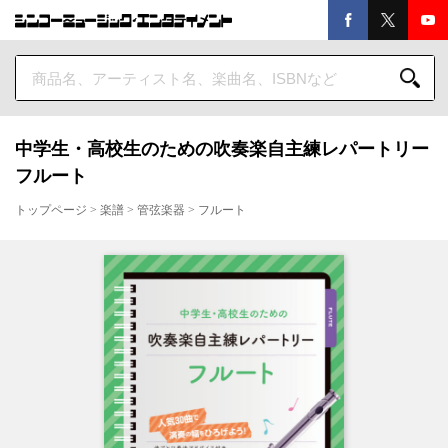
中学生・高校生のための吹奏楽自主練レパートリー
フルート
トップページ
>
楽譜
>
管弦楽器
>
フルート