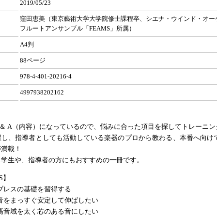
2019/05/23
窪田恵美（東京藝術大学大学院修士課程卒、シエナ・ウインド・オー
フルートアンサンブル「FEAMS」所属）
A4判
88ページ
978-4-401-20216-4
4997938202162
＆ A（内容）になっているので、悩みに合った項目を探してトレーニン
躍し、指導者としても活動している楽器のプロから教わる、本番へ向け
が満載！
る学生や、指導者の方にもおすすめの一冊です。
S】
 1 ブレスの基礎を習得する
 2 音をまっすぐ安定して伸ばしたい
 3 高音域を太く芯のある音にしたい