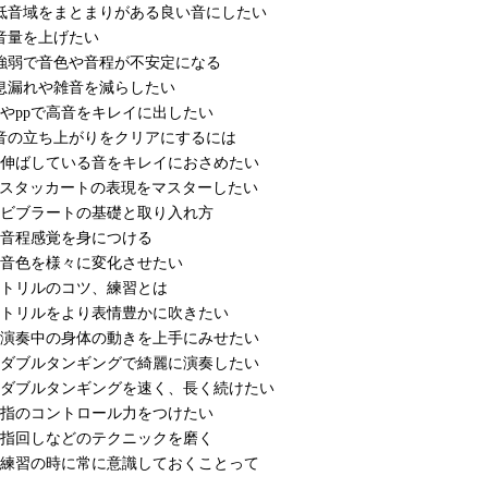
 4 低音域をまとまりがある良い音にしたい
5 音量を上げたい
 6 強弱で音色や音程が不安定になる
 7 息漏れや雑音を減らしたい
 8 pやppで高音をキレイに出したい
 9 音の立ち上がりをクリアにするには
 10 伸ばしている音をキレイにおさめたい
 11 スタッカートの表現をマスターしたい
 12 ビブラートの基礎と取り入れ方
 13 音程感覚を身につける
 14 音色を様々に変化させたい
 15 トリルのコツ、練習とは
 16 トリルをより表情豊かに吹きたい
 17 演奏中の身体の動きを上手にみせたい
 18 ダブルタンギングで綺麗に演奏したい
 19 ダブルタンギングを速く、長く続けたい
 20 指のコントロール力をつけたい
 21 指回しなどのテクニックを磨く
 22 練習の時に常に意識しておくことって