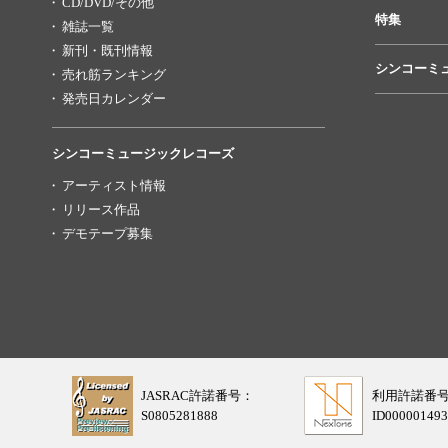
CD/DVD/その他
特集
雑誌一覧
新刊・既刊情報
シンコーミ
売れ筋ランキング
発売日カレンダー
シンコーミュージックレコーズ
アーティスト情報
リリース作品
デモテープ募集
JASRAC許諾番号：
利用許諾番
S0805281888
ID000001493