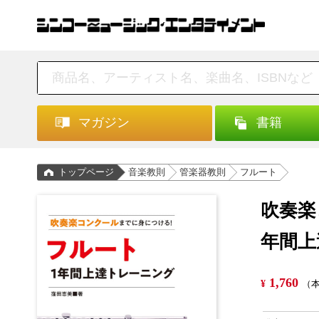
マガジン
書籍
トップページ
音楽教則
管楽器教則
フルート
吹奏楽
年間上
1,760
¥
（本