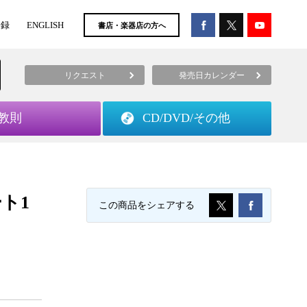
登録
ENGLISH
書店・楽器店の方へ
リクエスト
発売日カレンダー
教則
CD/DVD/
その他
ト1
この商品をシェアする