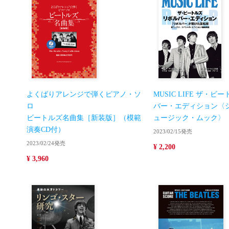
よくばりアレンジで弾くピアノ・ソ
MUSIC LIFE ザ・ビ
ロ
バー・エディション〈
ビートルズ名曲集［新装版］（模範
ュージック・ムック〉
演奏CD付）
2023/02/15発売
2023/02/24発売
¥ 2,200
¥ 3,960