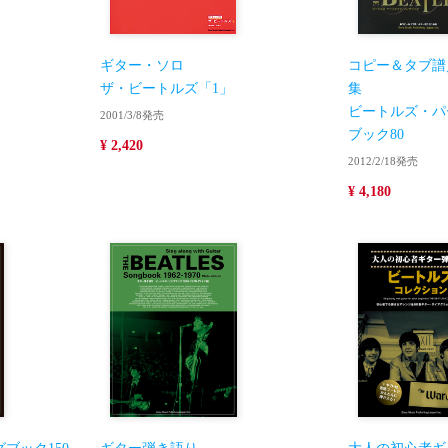
ギター・ソロ
コピー＆タブ譜
ザ・ビートルズ「1」
集
ビートルズ・パ
2001/3/8発売
ブック80
¥ 2,420
2012/2/18発売
¥ 4,180