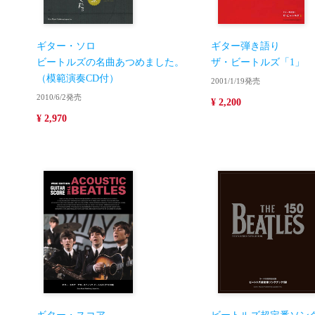
ギター・ソロ
ギター弾き語り
ビートルズの名曲あつめました。
ザ・ビートルズ「1」
（模範演奏CD付）
2001/1/19発売
2010/6/2発売
¥ 2,200
¥ 2,970