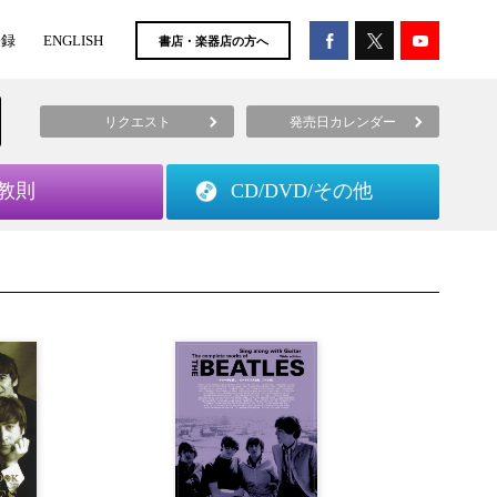
登録
ENGLISH
書店・楽器店の方へ
リクエスト
発売日カレンダー
教則
CD/DVD/
その他