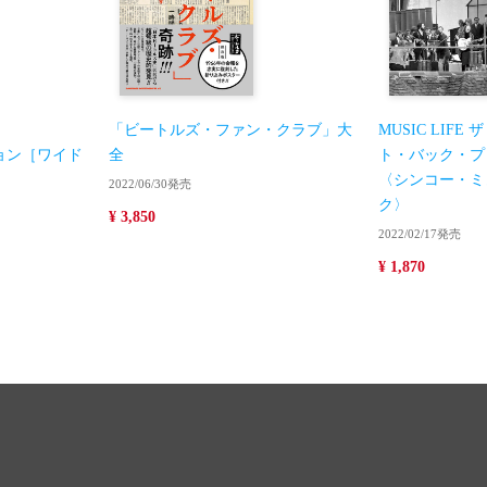
「ビートルズ・ファン・クラブ」大
MUSIC LIF
ョン［ワイド
全
ト・バック・プ
〈シンコー・ミ
2022/06/30発売
ク〉
¥ 3,850
2022/02/17発売
¥ 1,870