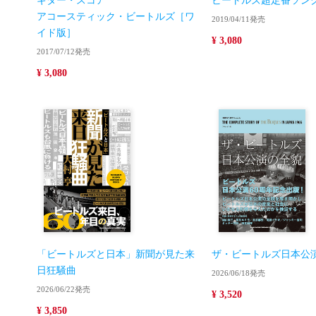
ギター・スコア
ビートルズ超定番ソング
アコースティック・ビートルズ［ワ
2019/04/11発売
イド版］
¥ 3,080
2017/07/12発売
¥ 3,080
「ビートルズと日本」新聞が見た来
ザ・ビートルズ日本公
日狂騒曲
2026/06/18発売
2026/06/22発売
¥ 3,520
¥ 3,850