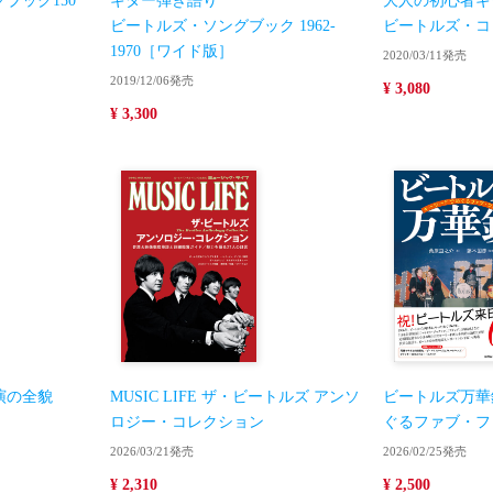
ブック150
ギター弾き語り
大人の初心者ギ
ビートルズ・ソングブック 1962-
ビートルズ・コ
1970［ワイド版］
2020/03/11発売
2019/12/06発売
¥ 3,080
¥ 3,300
演の全貌
MUSIC LIFE ザ・ビートルズ アンソ
ビートルズ万華
ロジー・コレクション
ぐるファブ・フ
2026/03/21発売
2026/02/25発売
¥ 2,310
¥ 2,500