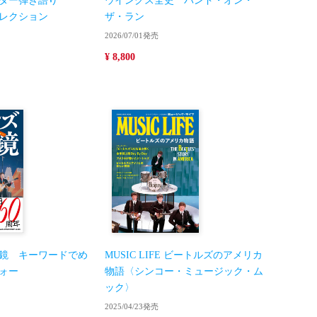
ター弾き語り
ウイングス全史 バンド・オン・
レクション
ザ・ラン
2026/07/01発売
¥ 8,800
鏡 キーワードでめ
MUSIC LIFE ビートルズのアメリカ
ォー
物語〈シンコー・ミュージック・ム
ック〉
2025/04/23発売