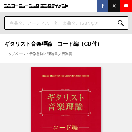
ギタリスト音楽理論－コード編（CD付）
トップページ
>
音楽教則
>
理論書／音楽書