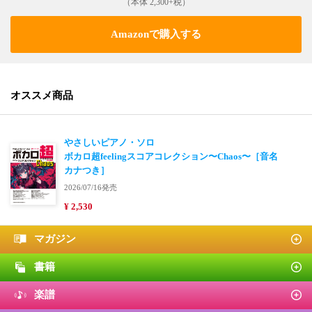
（本体 2,300+税）
Amazonで購入する
オススメ商品
やさしいピアノ・ソロ
ボカロ超feelingスコアコレクション〜Chaos〜［音名
カナつき］
2026/07/16発売
¥ 2,530
マガジン
書籍
楽譜