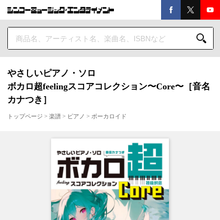
やさしいピアノ・ソロ
ボカロ超feelingスコアコレクション〜Core〜［音名
カナつき］
トップページ
>
楽譜
>
ピアノ
>
ボーカロイド