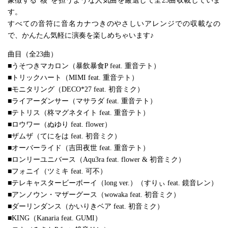
象徴する“核”を担うような人気曲を厳選して全23曲収載していま
す。
すべての音符に音名カナつきのやさしいアレンジでの収載なの
で、かんたん気軽に演奏を楽しめちゃいます♪
曲目（全23曲）
■うそつきマカロン（暴飲暴食P feat. 重音テト）
■トリックハート（MIMI feat. 重音テト）
■モニタリング（DECO*27 feat. 初音ミク）
■ライアーダンサー（マサラダ feat. 重音テト）
■テトリス（柊マグネタイト feat. 重音テト）
■ロウワー（ぬゆり feat. flower）
■ザムザ（てにをは feat. 初音ミク）
■オーバーライド（吉田夜世 feat. 重音テト）
■ロンリーユニバース（Aqu3ra feat. flower & 初音ミク）
■フォニイ（ツミキ feat. 可不）
■テレキャスタービーボーイ（long ver.）（すりぃ feat. 鏡音レン）
■アンノウン・マザーグース（wowaka feat. 初音ミク）
■ダーリンダンス（かいりきベア feat. 初音ミク）
■KING（Kanaria feat. GUMI）