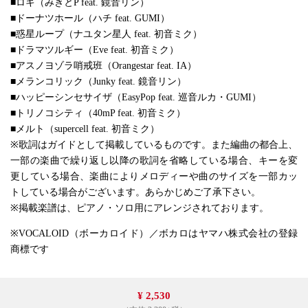
■ロキ（みきとP feat. 鏡音リン）
■ドーナツホール（ハチ feat. GUMI）
■惑星ループ（ナユタン星人 feat. 初音ミク）
■ドラマツルギー（Eve feat. 初音ミク）
■アスノヨゾラ哨戒班（Orangestar feat. IA）
■メランコリック（Junky feat. 鏡音リン）
■ハッピーシンセサイザ（EasyPop feat. 巡音ルカ・GUMI）
■トリノコシティ（40mP feat. 初音ミク）
■メルト（supercell feat. 初音ミク）
※歌詞はガイドとして掲載しているものです。また編曲の都合上、
一部の楽曲で繰り返し以降の歌詞を省略している場合、キーを変
更している場合、楽曲によりメロディーや曲のサイズを一部カッ
トしている場合がございます。あらかじめご了承下さい。
※掲載楽譜は、ピアノ・ソロ用にアレンジされております。
※VOCALOID（ボーカロイド）／ボカロはヤマハ株式会社の登録
商標です
¥ 2,530