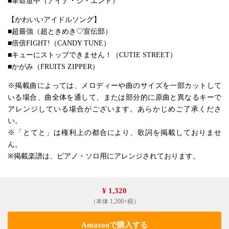
■革命道中（アイナ・ジ・エンド）
【かわいいアイドルソング】
■超最強（超ときめき♡宣伝部）
■倍倍FIGHT!（CANDY TUNE）
■キューにストップできません！（CUTIE STREET）
■かがみ（FRUITS ZIPPER）
※掲載曲によっては、メロディーや曲のサイズを一部カットして
いる場合、曲全体を通して、または部分的に原曲と異なるキーで
アレンジしている場合がございます。あらかじめご了承くださ
い。
※「とてと」は権利上の都合により、歌詞を掲載しておりませ
ん。
※掲載楽譜は、ピアノ・ソロ用にアレンジされております。
¥ 1,320
（本体 1,200+税）
Amazonで購入する