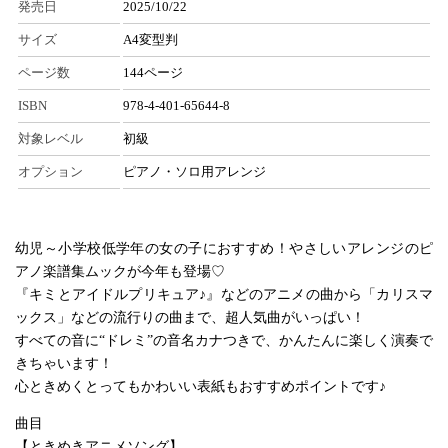
発売日
2025/10/22
サイズ
A4変型判
ページ数
144ページ
ISBN
978-4-401-65644-8
対象レベル
初級
オプション
ピアノ・ソロ用アレンジ
幼児～小学校低学年の女の子におすすめ！やさしいアレンジのピ
アノ楽譜集ムックが今年も登場♡
『キミとアイドルプリキュア♪』などのアニメの曲から「カリスマ
ックス」などの流行りの曲まで、超人気曲がいっぱい！
すべての音に“ドレミ”の音名カナつきで、かんたんに楽しく演奏で
きちゃいます！
心ときめくとってもかわいい表紙もおすすめポイントです♪
曲目
【ときめきアニメソング】