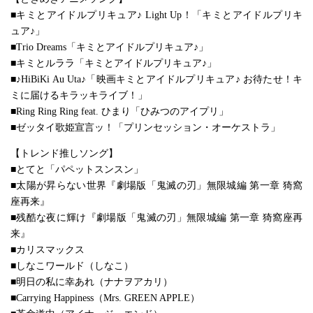
■キミとアイドルプリキュア♪ Light Up！「キミとアイドルプリキ
ュア♪」
■Trio Dreams「キミとアイドルプリキュア♪」
■キミとルララ「キミとアイドルプリキュア♪」
■♪HiBiKi Au Uta♪「映画キミとアイドルプリキュア♪ お待たせ！キ
ミに届けるキラッキライブ！」
■Ring Ring Ring feat. ひまり「ひみつのアイプリ」
■ゼッタイ歌姫宣言ッ！「プリンセッション・オーケストラ」
【トレンド推しソング】
■とてと「パペットスンスン」
■太陽が昇らない世界『劇場版「鬼滅の刃」無限城編 第一章 猗窩
座再来』
■残酷な夜に輝け『劇場版「鬼滅の刃」無限城編 第一章 猗窩座再
来』
■カリスマックス
■しなこワールド（しなこ）
■明日の私に幸あれ（ナナヲアカリ）
■Carrying Happiness（Mrs. GREEN APPLE）