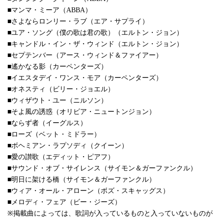
■マンマ・ミーア（ABBA）
■さよならロンリー・ラブ（エア・サプライ）
■ユア・ソング（僕の歌は君の歌）（エルトン・ジョン）
■キャンドル・イン・ザ・ウィンド（エルトン・ジョン）
■セプテンバー（アース・ウィンド＆ファイアー）
■遙かなる影（カーペンターズ）
■イエスタデイ・ワンス・モア（カーペンターズ）
■オネスティ（ビリー・ジョエル）
■ウィザウト・ユー（ニルソン）
■そよ風の誘惑（オリビア・ニュートンジョン）
■ならず者（イーグルス）
■ローズ（ベット・ミドラー）
■ボヘミアン・ラプソディ（クイーン）
■愛の讃歌（エディット・ピアフ）
■サウンド・オブ・サイレンス（サイモン＆ガーファンクル）
■明日に架ける橋（サイモン＆ガーファンクル）
■ウィア・オール・アローン（ボズ・スキャッグス）
■メロディ・フェア（ビー・ジーズ）
※掲載曲によっては、歌詞が入っているものと入っていないものが