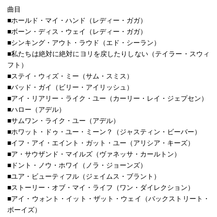
曲目
■ホールド・マイ・ハンド（レディー・ガガ）
■ボーン・ディス・ウェイ（レディー・ガガ）
■シンキング・アウト・ラウド（エド・シーラン）
■私たちは絶対に絶対にヨリを戻したりしない（テイラー・スウィ
フト）
■ステイ・ウィズ・ミー（サム・スミス）
■バッド・ガイ（ビリー・アイリッシュ）
■アイ・リアリー・ライク・ユー（カーリー・レイ・ジェプセン）
■ハロー（アデル）
■サムワン・ライク・ユー（アデル）
■ホワット・ドゥ・ユー・ミーン？（ジャスティン・ビーバー）
■イフ・アイ・エイント・ガット・ユー（アリシア・キーズ）
■ア・サウザンド・マイルズ（ヴァネッサ・カールトン）
■ドント・ノウ・ホワイ（ノラ・ジョーンズ）
■ユア・ビューティフル（ジェイムス・ブラント）
■ストーリー・オブ・マイ・ライフ（ワン・ダイレクション）
■アイ・ウォント・イット・ザット・ウェイ（バックストリート・
ボーイズ）