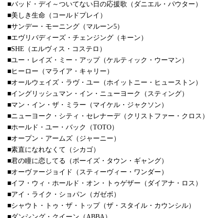
■バッド・デイ～ついてない日の応援歌（ダニエル・パウター）
■美しき生命（コールドプレイ）
■サンデー・モーニング（マルーン5）
■エヴリバディーズ・チェンジング（キーン）
■SHE（エルヴィス・コステロ）
■ユー・レイズ・ミー・アップ（ケルティック・ウーマン）
■ヒーロー（マライア・キャリー）
■オールウェイズ・ラヴ・ユー（ホイットニー・ヒューストン）
■イングリッシュマン・イン・ニューヨーク（スティング）
■マン・イン・ザ・ミラー（マイケル・ジャクソン）
■ニューヨーク・シティ・セレナーデ（クリストファー・クロス）
■ホールド・ユー・バック（TOTO）
■オープン・アームズ（ジャーニー）
■素直になれなくて（シカゴ）
■君の瞳に恋してる（ボーイズ・タウン・ギャング）
■オーヴァージョイド（スティーヴィー・ワンダー）
■イフ・ウィ・ホールド・オン・トゥゲザー（ダイアナ・ロス）
■アイ・ライク・ショパン（ガゼボ）
■シャウト・トゥ・ザ・トップ（ザ・スタイル・カウンシル）
■ダンシング・クイーン（ABBA）