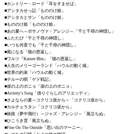
■カントリー・ロード「耳をすませば」
■アシタカせっ記「もののけ姫」
■アシタカとサン「もののけ姫」
■もののけ姫「もののけ姫」
■あの夏へ～ボサノヴァ・アレンジ～「千と千尋の神隠し」
■ふたたび「千と千尋の神隠し」
■いつも何度でも「千と千尋の神隠し」
■風になる「猫の恩返し」
■ワルツ『Katzen Blut』「猫の恩返し」
■人生のメリーゴーランド「ハウルの動く城」
■世界の約束「ハウルの動く城」
■テルーの唄「ゲド戦記」
■崖の上のポニョ「崖の上のポニョ」
■Arrietty’s Song「借りぐらしのアリエッティ」
■さよならの夏～コクリコ坂から～「コクリコ坂から」
■カルチェラタン「コクリコ坂から」
■旅路（夢中飛行）～ジャズ・アレンジ～「風立ちぬ」
■ひこうき雲「風立ちぬ」
■Fine On The Outside「思い出のマーニー」