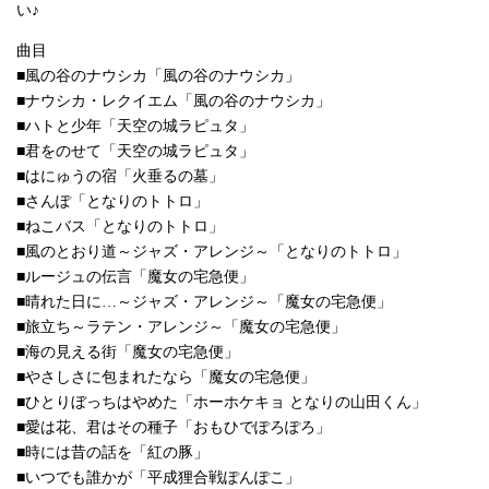
い♪
曲目
■風の谷のナウシカ「風の谷のナウシカ」
■ナウシカ・レクイエム「風の谷のナウシカ」
■ハトと少年「天空の城ラピュタ」
■君をのせて「天空の城ラピュタ」
■はにゅうの宿「火垂るの墓」
■さんぽ「となりのトトロ」
■ねこバス「となりのトトロ」
■風のとおり道～ジャズ・アレンジ～「となりのトトロ」
■ルージュの伝言「魔女の宅急便」
■晴れた日に…～ジャズ・アレンジ～「魔女の宅急便」
■旅立ち～ラテン・アレンジ～「魔女の宅急便」
■海の見える街「魔女の宅急便」
■やさしさに包まれたなら「魔女の宅急便」
■ひとりぼっちはやめた「ホーホケキョ となりの山田くん」
■愛は花、君はその種子「おもひでぽろぽろ」
■時には昔の話を「紅の豚」
■いつでも誰かが「平成狸合戦ぽんぽこ」