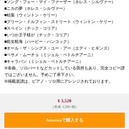
■ソング・フォー・マイ・ファーザー（ホレス・シルヴァー）
■ニカの夢（ホレス・シルヴァー）
■枯葉（ウィントン・ケリー）
■グリーン・ドルフィン・ストリート（ウィントン・ケリー）
■スペイン（チック・コリア）
■いつか王子様が（チック・コリア）
■処女航海（ハービー・ハンコック）
■オール・ザ・シングス・ユー・アー（エディ・ヒギンズ）
■ベサメ・ムーチョ（ミシェル・ペトルチアーニ）
■キャラバン（ミシェル・ペトルチアーニ）
※各曲、ソロパートなどカットしている箇所もあり、完全コピー譜
ではございません。予めご了承下さい。
※掲載楽譜は、ピアノ・ソロ用にアレンジされております。
¥ 3,520
（本体 3,200+税）
Amazonで購入する