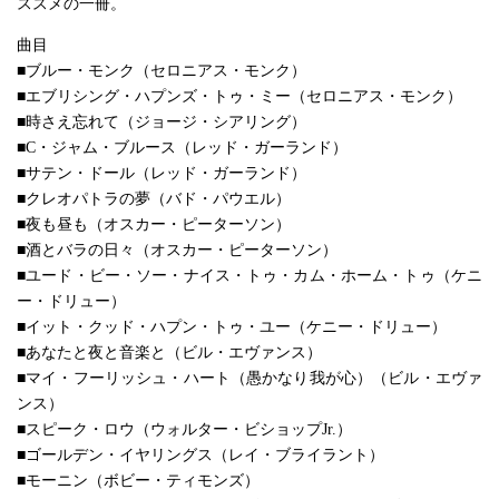
ススメの一冊。
曲目
■ブルー・モンク（セロニアス・モンク）
■エブリシング・ハプンズ・トゥ・ミー（セロニアス・モンク）
■時さえ忘れて（ジョージ・シアリング）
■C・ジャム・ブルース（レッド・ガーランド）
■サテン・ドール（レッド・ガーランド）
■クレオパトラの夢（バド・パウエル）
■夜も昼も（オスカー・ピーターソン）
■酒とバラの日々（オスカー・ピーターソン）
■ユード・ビー・ソー・ナイス・トゥ・カム・ホーム・トゥ（ケニ
ー・ドリュー）
■イット・クッド・ハプン・トゥ・ユー（ケニー・ドリュー）
■あなたと夜と音楽と（ビル・エヴァンス）
■マイ・フーリッシュ・ハート（愚かなり我が心）（ビル・エヴァ
ンス）
■スピーク・ロウ（ウォルター・ビショップJr.）
■ゴールデン・イヤリングス（レイ・ブライラント）
■モーニン（ボビー・ティモンズ）