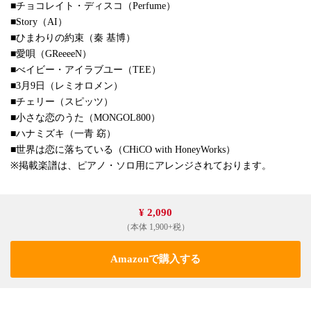
■チョコレイト・ディスコ（Perfume）
■Story（AI）
■ひまわりの約束（秦 基博）
■愛唄（GReeeeN）
■べイビー・アイラブユー（TEE）
■3月9日（レミオロメン）
■チェリー（スピッツ）
■小さな恋のうた（MONGOL800）
■ハナミズキ（一青 窈）
■世界は恋に落ちている（CHiCO with HoneyWorks）
※掲載楽譜は、ピアノ・ソロ用にアレンジされております。
¥ 2,090
（本体 1,900+税）
Amazonで購入する