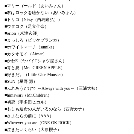
■マリーゴールド（あいみょん）
■君はロックを聴かない（あいみょん）
■トリコ（Nissy（西島隆弘））
■ウタコク（足立佳奈）
■orion（米津玄師）
■まっしろ（ビッケブランカ）
■ホワイトマーチ（sumika）
■カタオモイ（Aimer）
■かわE（ヤバイTシャツ屋さん）
■青と夏（Mrs. GREEN APPLE）
■好きだ。（Little Glee Monster）
■SUN（星野 源）
■ふれあうだけで ～Always with you～（三浦大知）
■himawari（Mr.Children）
■初恋（宇多田ヒカル）
■もしも運命の人がいるのなら（西野カナ）
■さよならの前に（AAA）
■Wherever you are（ONE OK ROCK）
■泣きたいくらい（大原櫻子）