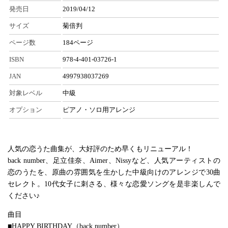
発売日
2019/04/12
サイズ
菊倍判
ページ数
184ページ
ISBN
978-4-401-03726-1
JAN
4997938037269
対象レベル
中級
オプション
ピアノ・ソロ用アレンジ
人気の恋うた曲集が、大好評のため早くもリニューアル！
back number、足立佳奈、Aimer、Nissyなど、人気アーティストの
恋のうたを、原曲の雰囲気を生かした中級向けのアレンジで30曲
セレクト。10代女子に刺さる、様々な恋愛ソングを是非楽しんで
ください♪
曲目
■HAPPY BIRTHDAY（back number）