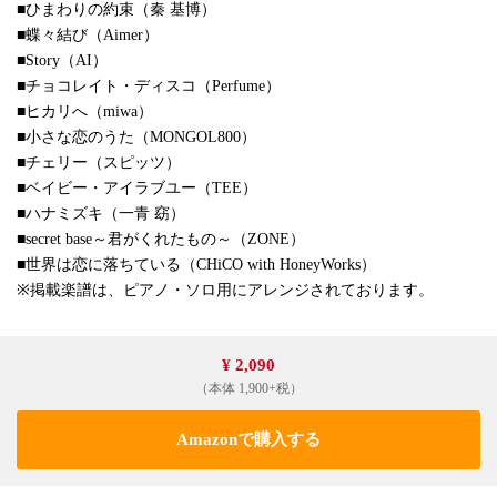
■ひまわりの約束（秦 基博）
■蝶々結び（Aimer）
■Story（AI）
■チョコレイト・ディスコ（Perfume）
■ヒカリへ（miwa）
■小さな恋のうた（MONGOL800）
■チェリー（スピッツ）
■ベイビー・アイラブユー（TEE）
■ハナミズキ（一青 窈）
■secret base～君がくれたもの～（ZONE）
■世界は恋に落ちている（CHiCO with HoneyWorks）
※掲載楽譜は、ピアノ・ソロ用にアレンジされております。
¥ 2,090
（本体 1,900+税）
Amazonで購入する