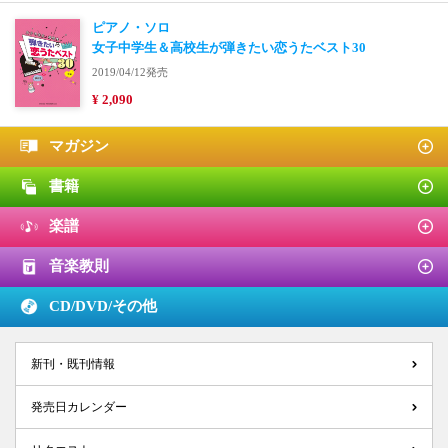
ピアノ・ソロ
女子中学生＆高校生が弾きたい恋うたベスト30
2019/04/12発売
¥ 2,090
マガジン
書籍
楽譜
音楽教則
CD/DVD/
その他
新刊・既刊情報
発売日カレンダー