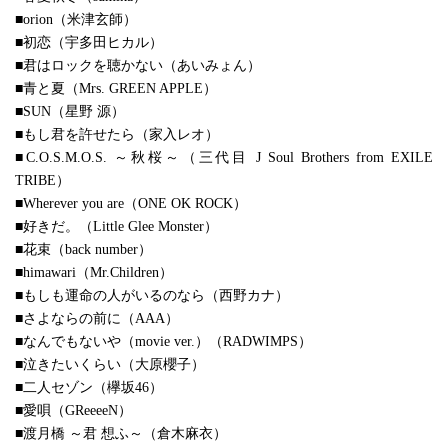
■orion（米津玄師）
■初恋（宇多田ヒカル）
■君はロックを聴かない（あいみょん）
■青と夏（Mrs. GREEN APPLE）
■SUN（星野 源）
■もし君を許せたら（家入レオ）
■C.O.S.M.O.S. ～秋桜～（三代目 J Soul Brothers from EXILE
TRIBE）
■Wherever you are（ONE OK ROCK）
■好きだ。（Little Glee Monster）
■花束（back number）
■himawari（Mr.Children）
■もしも運命の人がいるのなら（西野カナ）
■さよならの前に（AAA）
■なんでもないや（movie ver.）（RADWIMPS）
■泣きたいくらい（大原櫻子）
■二人セゾン（欅坂46）
■愛唄（GReeeeN）
■渡月橋 ～君 想ふ～（倉木麻衣）