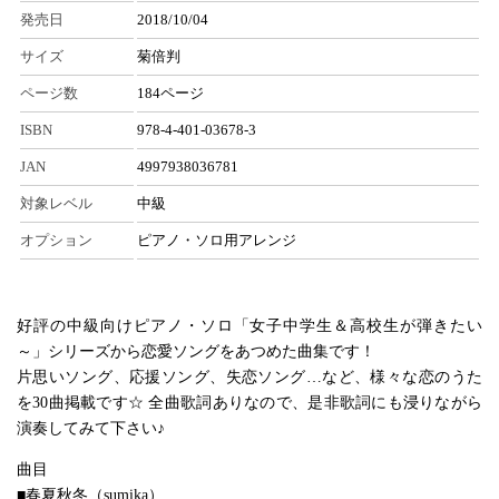
発売日
2018/10/04
サイズ
菊倍判
ページ数
184ページ
ISBN
978-4-401-03678-3
JAN
4997938036781
対象レベル
中級
オプション
ピアノ・ソロ用アレンジ
好評の中級向けピアノ・ソロ「女子中学生＆高校生が弾きたい
～」シリーズから恋愛ソングをあつめた曲集です！
片思いソング、応援ソング、失恋ソング…など、様々な恋のうた
を30曲掲載です☆ 全曲歌詞ありなので、是非歌詞にも浸りながら
演奏してみて下さい♪
曲目
■春夏秋冬（sumika）