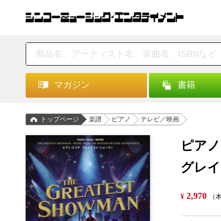
マガジン
書籍
トップページ
楽譜
ピアノ
テレビ／映画
ピアノ
グレイ
2,970
¥
（本