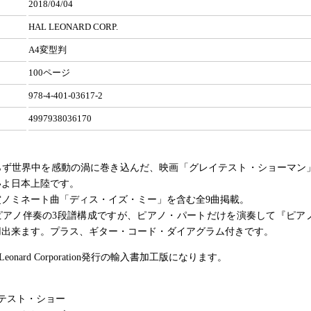
2018/04/04
HAL LEONARD CORP.
A4変型判
100ページ
978-4-401-03617-2
4997938036170
らず世界中を感動の渦に巻き込んだ、映画「グレイテスト・ショーマン
いよ日本上陸です。
賞ノミネート曲「ディス・イズ・ミー」を含む全9曲掲載。
ピアノ伴奏の3段譜構成ですが、ピアノ・パートだけを演奏して『ピア
用出来ます。プラス、ギター・コード・ダイアグラム付きです。
Leonard Corporation発行の輸入書加工版になります。
テスト・ショー