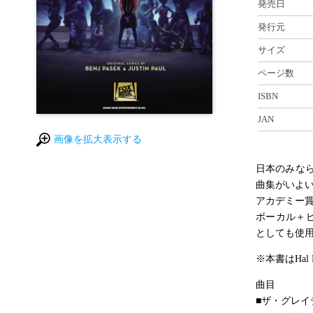
発売日
発行元
サイズ
ページ数
ISBN
JAN
画像を拡大表示する
日本のみな
曲集がいよ
アカデミー
ボーカル＋
としても使
※本書はHal 
曲目
■ザ・グレイ