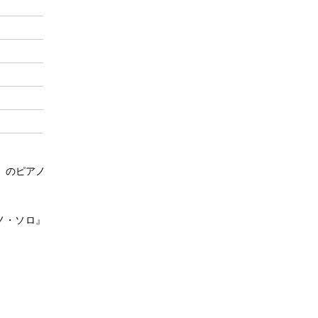
」のピアノ
ノ・ソロ』