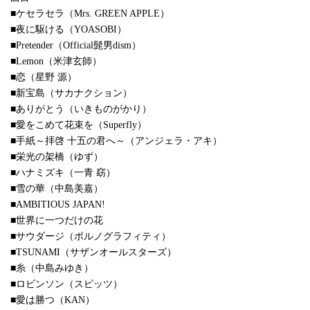
■ケセラセラ（Mrs. GREEN APPLE）
■夜に駆ける（YOASOBI）
■Pretender（Official髭男dism）
■Lemon（米津玄師）
■恋（星野 源）
■新宝島（サカナクション）
■ありがとう（いきものがかり）
■愛をこめて花束を（Superfly）
■手紙～拝啓 十五の君へ～（アンジェラ・アキ）
■栄光の架橋（ゆず）
■ハナミズキ（一青 窈）
■雪の華（中島美嘉）
■AMBITIOUS JAPAN!
■世界に一つだけの花
■サウダージ（ポルノグラフィティ）
■TSUNAMI（サザンオールスターズ）
■糸（中島みゆき）
■ロビンソン（スピッツ）
■愛は勝つ（KAN）