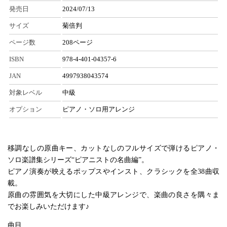
発売日
2024/07/13
サイズ
菊倍判
ページ数
208ページ
ISBN
978-4-401-04357-6
JAN
4997938043574
対象レベル
中級
オプション
ピアノ・ソロ用アレンジ
移調なしの原曲キー、カットなしのフルサイズで弾けるピアノ・
ソロ楽譜集シリーズ“ピアニストの名曲編”。
ピアノ演奏が映えるポップスやインスト、クラシックを全38曲収
載。
原曲の雰囲気を大切にした中級アレンジで、楽曲の良さを隅々ま
でお楽しみいただけます♪
曲目