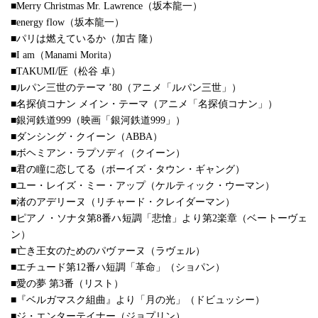
■Merry Christmas Mr. Lawrence（坂本龍一）
■energy flow（坂本龍一）
■パリは燃えているか（加古 隆）
■I am（Manami Morita）
■TAKUMI/匠（松谷 卓）
■ルパン三世のテーマ ’80（アニメ「ルパン三世」）
■名探偵コナン メイン・テーマ（アニメ「名探偵コナン」）
■銀河鉄道999（映画「銀河鉄道999」）
■ダンシング・クイーン（ABBA）
■ボヘミアン・ラプソディ（クイーン）
■君の瞳に恋してる（ボーイズ・タウン・ギャング）
■ユー・レイズ・ミー・アップ（ケルティック・ウーマン）
■渚のアデリーヌ（リチャード・クレイダーマン）
■ピアノ・ソナタ第8番ハ短調「悲愴」より第2楽章（ベートーヴェ
ン）
■亡き王女のためのパヴァーヌ（ラヴェル）
■エチュード第12番ハ短調「革命」（ショパン）
■愛の夢 第3番（リスト）
■『ベルガマスク組曲』より「月の光」（ドビュッシー）
■ジ・エンターテイナー（ジョプリン）