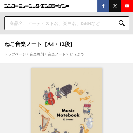
ねこ音楽ノート［A4・12段］
トップページ
>
音楽教則
>
音楽ノート
>
どうぶつ