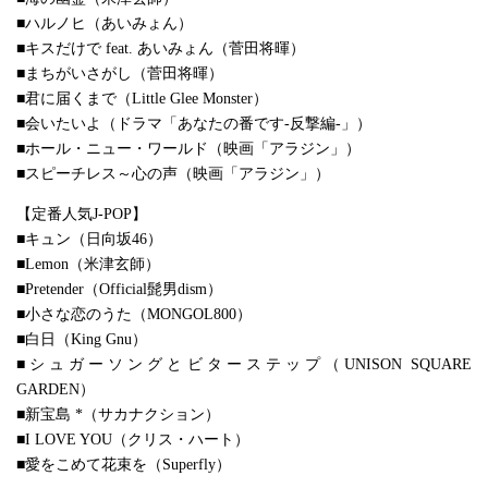
■ハルノヒ（あいみょん）
■キスだけで feat. あいみょん（菅田将暉）
■まちがいさがし（菅田将暉）
■君に届くまで（Little Glee Monster）
■会いたいよ（ドラマ「あなたの番です-反撃編-」）
■ホール・ニュー・ワールド（映画「アラジン」）
■スピーチレス～心の声（映画「アラジン」）
【定番人気J-POP】
■キュン（日向坂46）
■Lemon（米津玄師）
■Pretender（Official髭男dism）
■小さな恋のうた（MONGOL800）
■白日（King Gnu）
■シュガーソングとビターステップ（UNISON SQUARE
GARDEN）
■新宝島 *（サカナクション）
■I LOVE YOU（クリス・ハート）
■愛をこめて花束を（Superfly）