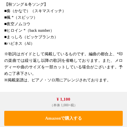
【秋ソング＆冬ソング】
■奏（かなで）（スキマスイッチ）
■楓 *（スピッツ）
■夜空ノムコウ
■ヒロイン *（back number）
■まっしろ（ビッケブランカ）
■ハピネス（AI）
※歌詞はガイドとして掲載しているものです。編曲の都合上、*印
の楽曲では繰り返し以降の歌詞を省略しております。また、メロ
ディーや曲のサイズを一部カットしている場合がございます。予
めご了承下さい。
※掲載楽譜は、ピアノ・ソロ用にアレンジされております。
¥ 1,100
（本体 1,000+税）
Amazonで購入する