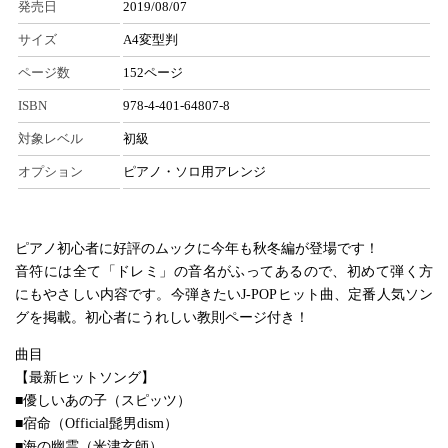
発売日
2019/08/07
サイズ
A4変型判
ページ数
152ページ
ISBN
978-4-401-64807-8
対象レベル
初級
オプション
ピアノ・ソロ用アレンジ
ピアノ初心者に好評のムックに今年も秋冬編が登場です！
音符には全て「ドレミ」の音名がふってあるので、初めて弾く方
にもやさしい内容です。今弾きたいJ-POPヒット曲、定番人気ソン
グを掲載。初心者にうれしい教則ページ付き！
曲目
【最新ヒットソング】
■優しいあの子（スピッツ）
■宿命（Official髭男dism）
■海の幽霊（米津玄師）