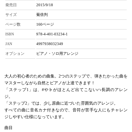
発売日
2015/9/18
サイズ
菊倍判
ページ数
160ページ
ISBN
978-4-401-03234-1
JAN
4997938032349
オプション
ピアノ・ソロ用アレンジ
大人の初心者のための曲集。2つのステップで、弾きたかった曲を
マスターしながら自然とピアノが上達できます！
「ステップ1」は、#や♭がほとんど出てこないハ長調のアレン
ジ。
「ステップ2」では、少し原曲に近づいた雰囲気のアレンジ。
すべての曲に音名カナ付きなので、音符が苦手な人にもチャレン
ジしやすい仕様になっています。
曲目