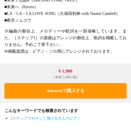
■未来予想図Ⅱ（DREAMS COME TRUE）
■未来へ（Kiroro）
■LA・LA・LA LOVE SONG（久保田利伸 with Naomi Cambell）
■夜空ノムコウ
※編曲の都合上、メロディーや歌詞を一部省略しています。ま
た、［ステップ1］の楽曲はアレンジの都合上、歌詞を掲載してお
りません。予めご了承下さい。
※掲載楽譜は、ピアノ・ソロ用にアレンジされております。
¥ 1,980
（本体 1,800+税）
Amazonで購入する
こんなキーワードでも検索されています
2ステップでやさしく弾ける大人のピアノ