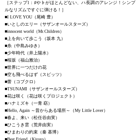
［ステップ1：♯や♭がほとんどない、ハ長調のアレンジ！シンプ
ルなリズムですぐに弾ける！］
■I LOVE YOU（尾崎 豊）
■いとしのエリー（サザンオールスターズ）
■innocent world（Mr.Children）
■上を向いて歩こう（坂本 九）
■糸（中島みゆき）
■少年時代（井上陽水）
■桜坂（福山雅治）
■世界に一つだけの花
■空も飛べるはず（スピッツ）
■蕾（コブクロ）
■TSUNAMI（サザンオールスターズ）
■花は咲く（花は咲くプロジェクト）
■ハナミズキ（一青 窈）
■Hello, Again ～昔からある場所～（My Little Lover）
■春よ、来い（松任谷由実）
■ひこうき雲（荒井由実）
■ひまわりの約束（秦 基博）
■Best Friend（Kiroro）