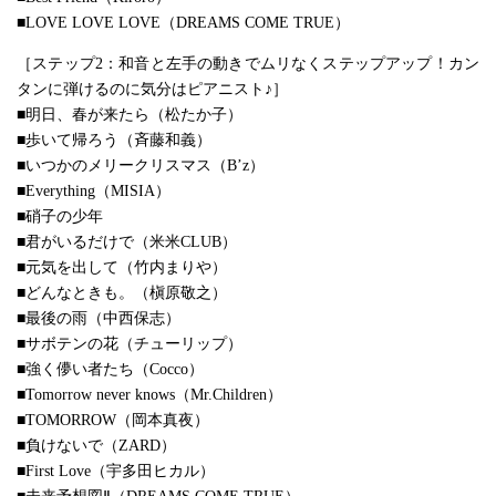
■LOVE LOVE LOVE（DREAMS COME TRUE）
［ステップ2：和音と左手の動きでムリなくステップアップ！カン
タンに弾けるのに気分はピアニスト♪］
■明日、春が来たら（松たか子）
■歩いて帰ろう（斉藤和義）
■いつかのメリークリスマス（B’z）
■Everything（MISIA）
■硝子の少年
■君がいるだけで（米米CLUB）
■元気を出して（竹内まりや）
■どんなときも。（槇原敬之）
■最後の雨（中西保志）
■サボテンの花（チューリップ）
■強く儚い者たち（Cocco）
■Tomorrow never knows（Mr.Children）
■TOMORROW（岡本真夜）
■負けないで（ZARD）
■First Love（宇多田ヒカル）