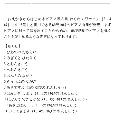
「おえかきからはじめるピアノ導入書 わくわくワーク」［2～4
歳］［4～6歳］と併用できる幼児向けのピアノ曲集が発売。まず
ピアノに触って音を出すことから始め、遊び感覚でピアノを弾く
ことを楽しめるような内容になっております。
【もくじ】
1 ぴあのの おさらい
2 みぎてと ひだりて
3 とおんきごう
4 へおんきごう
5 おんぷの ながさ
6 きゅうふの ながさ
7 あさですよ（1の ゆびの れんしゅう）
8 はみがき しよう（1、2の ゆびの れんしゅう）
9 じぶんで できるかな（1、3の ゆびの れんしゅう）
10 あさごはん（1、2、3の ゆびの れんしゅう）
11 いってきます（1、4の ゆびの れんしゅう）