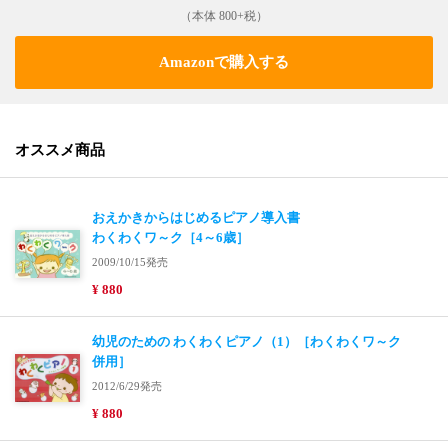
（本体 800+税）
Amazonで購入する
オススメ商品
おえかきからはじめるピアノ導入書
わくわくワ～ク［4～6歳］
2009/10/15発売
¥ 880
幼児のための わくわくピアノ（1）［わくわくワ～ク
併用］
2012/6/29発売
¥ 880