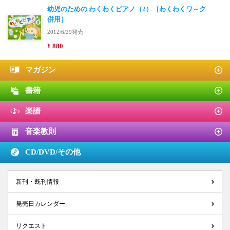
幼児のための わくわくピアノ（2）［わくわくワ～ク
併用］
2012/6/29発売
¥ 880
マガジン
書籍
楽譜
音楽教則
CD/DVD/
その他
新刊・既刊情報
発売日カレンダー
リクエスト