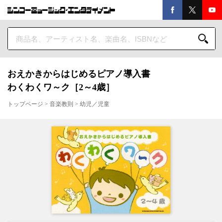
おえかきからはじめるピアノ導入書
わくわくワ～ク［2～4歳］
トップページ
>
音楽教則
>
幼児／児童