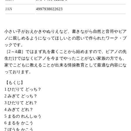
JAN
4997938022623
小さい子がおえかきやぬりえなど、書きながら自然と音符やピア
ノに親しめるようになってほしいとの思いで作られたワーク・ブ
ックです。
［2～4歳］ではまず丸を書くことから始めますので、ピアノの先
生だけではなくピアノを今までやったことがない家族の方でも、
家でこどもに教えることが出来る情操教育として最適な内容にな
っております。
【もくじ】
1 ひだりて どっち？
2 みぎて どっち？
3 ひだりて どれ？
4 みぎて どれ？
5 まるの れんしゅう
6 まるを かこう
7 ぼうを かこう