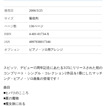
発売日
2006/3/25
サイズ
菊倍判
ページ数
136ページ
ISBN
4-401-01734-X
JAN
4997938017346
オプション
ピアノ・ソロ用アレンジ
スピッツ、デビュー15周年記念にあたる3/25にリリースされた初の
コンプリート・シングル・コレクション2作品を1冊にしたマッチ
ング・ピアノ・ソロ曲集の登場です！
曲目
■ヒバリのこころ
■夏の魔物
■魔女旅に出る