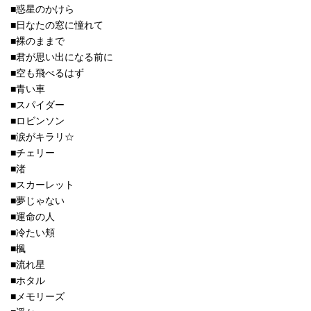
■惑星のかけら
■日なたの窓に憧れて
■裸のままで
■君が思い出になる前に
■空も飛べるはず
■青い車
■スパイダー
■ロビンソン
■涙がキラリ☆
■チェリー
■渚
■スカーレット
■夢じゃない
■運命の人
■冷たい頬
■楓
■流れ星
■ホタル
■メモリーズ