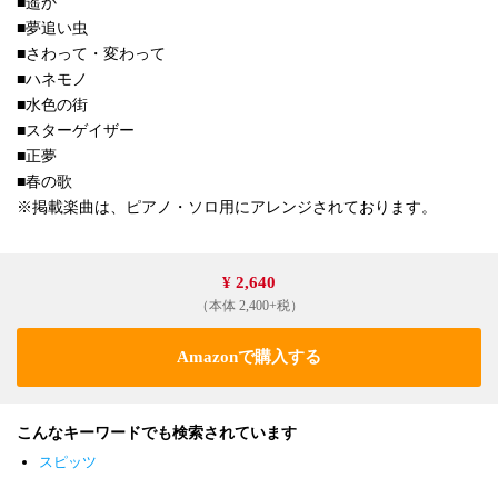
■遥か
■夢追い虫
■さわって・変わって
■ハネモノ
■水色の街
■スターゲイザー
■正夢
■春の歌
※掲載楽曲は、ピアノ・ソロ用にアレンジされております。
¥ 2,640
（本体 2,400+税）
Amazonで購入する
こんなキーワードでも検索されています
スピッツ