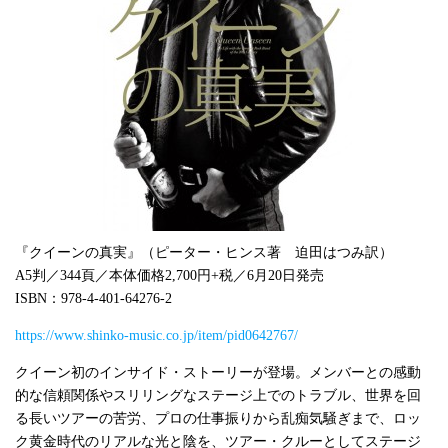
『クイーンの真実』（ピーター・ヒンス著 迫田はつみ訳）
A5判／344頁／本体価格2,700円+税／6月20日発売
ISBN：978-4-401-64276-2
https://www.shinko-music.co.jp/item/pid0642767/
クイーン初のインサイド・ストーリーが登場。メンバーとの感動
的な信頼関係やスリリングなステージ上でのトラブル、世界を回
る長いツアーの苦労、プロの仕事振りから乱痴気騒ぎまで、ロッ
ク黄金時代のリアルな光と陰を、ツアー・クルーとしてステージ