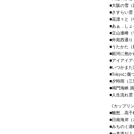
■大阪の雪（
■さすらい雲
■花凛々と（
■あぁ…し
■立山連峰（
■外苑西通り
■うたかた（
■銀河に抱か
■アイアイア
■いつかまた
■Tokyoに
■夕時雨（三
■鳴門海峡 
■人生流れ雲
《カップリ
■離愁…高千
■日南海岸（
■みちのく港
■一本道だよ