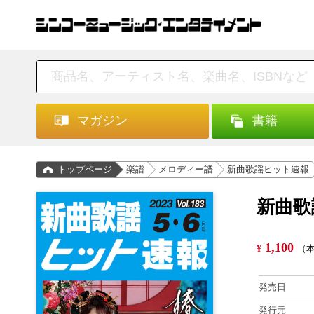
マガジン
書籍
トップページ
楽譜
メロディー譜
新曲歌謡ヒット速報
新曲歌謡
1,100
¥
（本
発売日
発行元