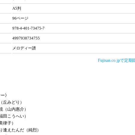
A5判
96ページ
978-4-401-73475-7
4997938734755
メロディー譜
Fujisan.co.jpで
ナー》
（丘みどり）
鏡（山内惠介）
福田こうへい）
美律子）
り逢えたんだ（純烈）