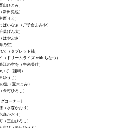
西山ひとみ）
（新田晃也）
中西りえ）
ょっぱいなぁ（戸子台ふみや）
千葉げん太）
（はやぶさ）
舞乃空）
れて（タブレット純）
イ（ドリームライズ with ちなつ）
浪江の空を（牛来美佳）
傷ついて（謝鳴）
里ゆうじ）
渦の道（宝木まみ）
（金村ひろし）
ングコーナー》
穂（水森かおり）
水森かおり）
町（三山ひろし）
人生は（辰巳ゆうと）