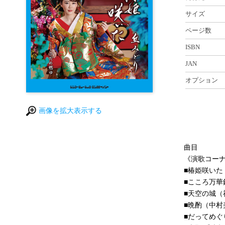
サイズ
ページ数
ISBN
JAN
オプション
画像を拡大表示する
曲目
《演歌コー
■椿姫咲いた
■こころ万華
■天空の城（
■晩酌（中村
■だってめぐ