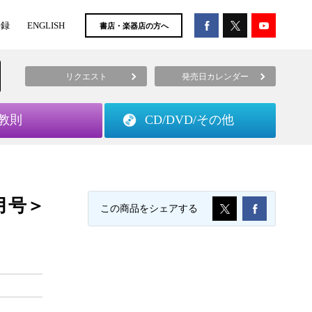
登録
ENGLISH
書店・楽器店の方へ
リクエスト
発売日カレンダー
教則
CD/DVD/
その他
6月号＞
この商品をシェアする