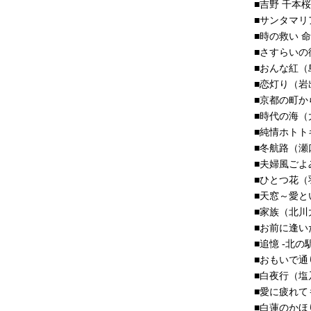
■吉野 千本
■サンタマリ
■時の救い 
■さすらいの
■おんな紅（
■恋灯り（岩
■京都の町か
■時代の海（
■純情ホトト
■冬航路（瀬
■夫婦風ごよ
■ひとつ花（
■天窓～愛と
■家族（北川
■お前に逢い
■追憶 -北
■おもいで通
■白夜行（塩
■愛に疲れて
■白蓮のかほ