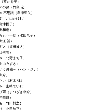
桜（葵かを里）
アの鐘（竹島 宏）
命の不思議（島津亜矢）
街（北山たけし）
島津悦子）
出和也）
らもう一度（水田竜子）
大江 裕）
ギス（原田波人）
口侑希）
み（北野まち子）
羽山みずき）
いう孤独～（ハン・ジナ）
大介）
たい（村木 弾）
の駅-（山崎ていじ）
り雨（まつざき幸介）
乃華織）
も（竹田博之）
り（小田純平）