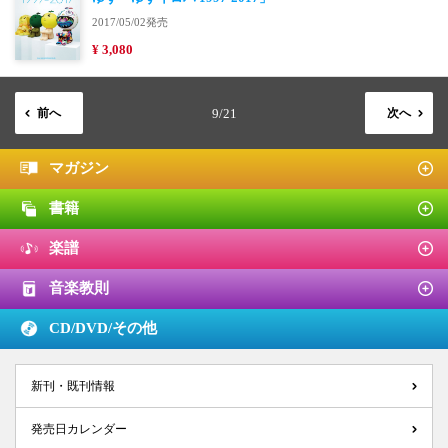
2017/05/02発売
¥ 3,080
前へ
9/21
次へ
マガジン
書籍
楽譜
音楽教則
CD/DVD/
その他
新刊・既刊情報
発売日カレンダー