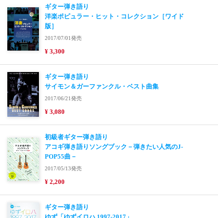
ギター弾き語り
洋楽ポピュラー・ヒット・コレクション［ワイド
版］
2017/07/01発売
¥ 3,300
ギター弾き語り
サイモン＆ガーファンクル・ベスト曲集
2017/06/21発売
¥ 3,080
初級者ギター弾き語り
アコギ弾き語りソングブック－弾きたい人気のJ-
POP55曲－
2017/05/13発売
¥ 2,200
ギター弾き語り
ゆず「ゆずイロハ 1997-2017」