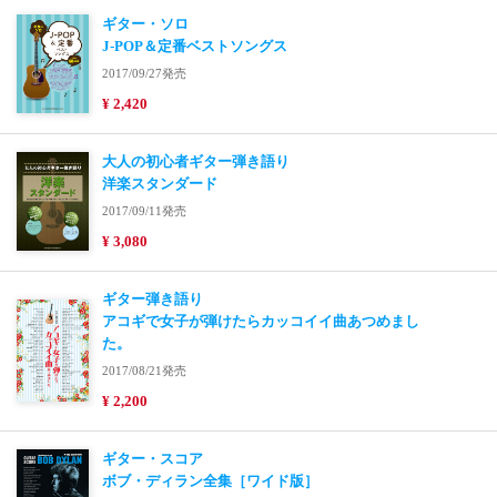
ギター・ソロ
J-POP＆定番ベストソングス
2017/09/27発売
¥ 2,420
大人の初心者ギター弾き語り
洋楽スタンダード
2017/09/11発売
¥ 3,080
ギター弾き語り
アコギで女子が弾けたらカッコイイ曲あつめまし
た。
2017/08/21発売
¥ 2,200
ギター・スコア
ボブ・ディラン全集［ワイド版］