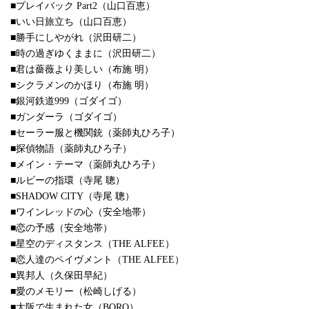
■プレイバック Part2（山口百恵）
■いい日旅立ち（山口百恵）
■勝手にしやがれ（沢田研二）
■時の過ぎゆくままに（沢田研二）
■君は薔薇より美しい（布施 明）
■シクラメンのかほり（布施 明）
■銀河鉄道999（ゴダイゴ）
■ガンダーラ（ゴダイゴ）
■セーラー服と機関銃（薬師丸ひろ子）
■探偵物語（薬師丸ひろ子）
■メイン・テーマ（薬師丸ひろ子）
■ルビーの指環（寺尾 聰）
■SHADOW CITY（寺尾 聰）
■ワインレッドの心（安全地帯）
■恋の予感（安全地帯）
■星空のディスタンス（THE ALFEE）
■恋人達のペイヴメント（THE ALFEE）
■異邦人（久保田早紀）
■愛のメモリー（松崎しげる）
■大阪で生まれた女（BORO）