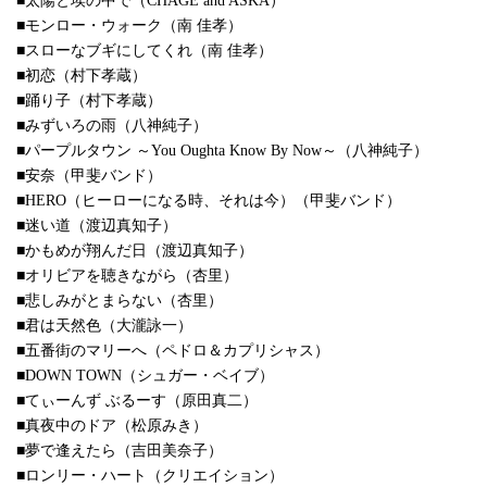
■太陽と埃の中で（CHAGE and ASKA）
■モンロー・ウォーク（南 佳孝）
■スローなブギにしてくれ（南 佳孝）
■初恋（村下孝蔵）
■踊り子（村下孝蔵）
■みずいろの雨（八神純子）
■パープルタウン ～You Oughta Know By Now～（八神純子）
■安奈（甲斐バンド）
■HERO（ヒーローになる時、それは今）（甲斐バンド）
■迷い道（渡辺真知子）
■かもめが翔んだ日（渡辺真知子）
■オリビアを聴きながら（杏里）
■悲しみがとまらない（杏里）
■君は天然色（大瀧詠一）
■五番街のマリーへ（ペドロ＆カプリシャス）
■DOWN TOWN（シュガー・ベイブ）
■てぃーんず ぶるーす（原田真二）
■真夜中のドア（松原みき）
■夢で逢えたら（吉田美奈子）
■ロンリー・ハート（クリエイション）