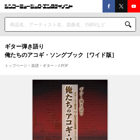
ギター弾き語り
俺たちのアコギ・ソングブック［ワイド版］
トップページ
>
楽譜
>
ギター
>
J-POP