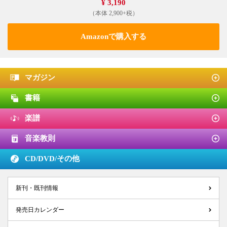
¥ 3,190
（本体 2,900+税）
Amazonで購入する
マガジン
書籍
楽譜
音楽教則
CD/DVD/
その他
新刊・既刊情報
発売日カレンダー