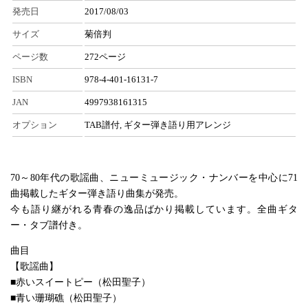
発売日
2017/08/03
サイズ
菊倍判
ページ数
272ページ
ISBN
978-4-401-16131-7
JAN
4997938161315
オプション
TAB譜付, ギター弾き語り用アレンジ
70～80年代の歌謡曲、ニューミュージック・ナンバーを中心に71
曲掲載したギター弾き語り曲集が発売。
今も語り継がれる青春の逸品ばかり掲載しています。全曲ギタ
ー・タブ譜付き。
曲目
【歌謡曲】
■赤いスイートピー（松田聖子）
■青い珊瑚礁（松田聖子）