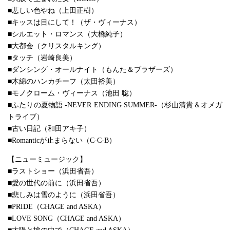
■悲しい色やね（上田正樹）
■キッスは目にして！（ザ・ヴィーナス）
■シルエット・ロマンス（大橋純子）
■大都会（クリスタルキング）
■タッチ（岩崎良美）
■ダンシング・オールナイト（もんた＆ブラザーズ）
■木綿のハンカチーフ（太田裕美）
■モノクローム・ヴィーナス（池田 聡）
■ふたりの夏物語 -NEVER ENDING SUMMER-（杉山清貴＆オメガ
トライブ）
■古い日記（和田アキ子）
■Romanticが止まらない（C-C-B）
【ニューミュージック】
■ラストショー（浜田省吾）
■愛の世代の前に（浜田省吾）
■悲しみは雪のように（浜田省吾）
■PRIDE（CHAGE and ASKA）
■LOVE SONG（CHAGE and ASKA）