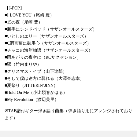
【J-POP】
■I LOVE YOU（尾崎 豊）
■15の夜（尾崎 豊）
■勝手にシンドバッド（サザンオールスターズ）
■いとしのエリー（サザンオールスターズ）
■C調言葉に御用心（サザンオールスターズ）
■チャコの海岸物語（サザンオールスターズ）
■雨あがりの夜空に（RCサクセション）
■駅（竹内まりや）
■クリスマス・イブ（山下達郎）
■そして僕は途方に暮れる（大澤誉志幸）
■夏祭り（JITTERIN’JINN）
■Hold On Me（小比類巻かほる）
■My Revolution（渡辺美里）
※TAB譜付ギター弾き語り曲集（弾き語り用にアレンジされており
ます）