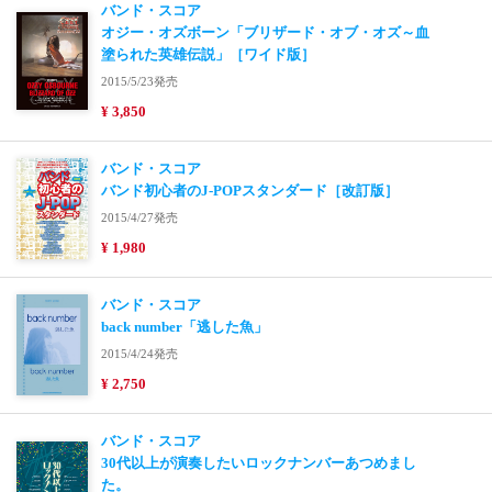
バンド・スコア
オジー・オズボーン「ブリザード・オブ・オズ～血
塗られた英雄伝説」［ワイド版］
2015/5/23発売
¥ 3,850
バンド・スコア
バンド初心者のJ-POPスタンダード［改訂版］
2015/4/27発売
¥ 1,980
バンド・スコア
back number「逃した魚」
2015/4/24発売
¥ 2,750
バンド・スコア
30代以上が演奏したいロックナンバーあつめまし
た。