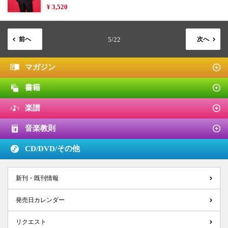
¥ 3,520
前へ
5/22
次へ
マガジン
書籍
楽譜
音楽教則
CD/DVD/
その他
新刊・既刊情報
発売日カレンダー
リクエスト