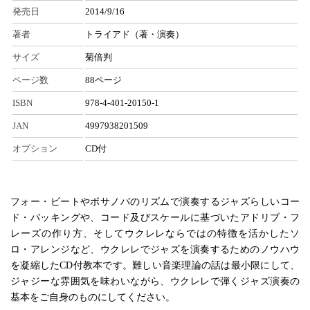
発売日
2014/9/16
著者
トライアド（著・演奏）
サイズ
菊倍判
ページ数
88ページ
ISBN
978-4-401-20150-1
JAN
4997938201509
オプション
CD付
フォー・ビートやボサノバのリズムで演奏するジャズらしいコー
ド・バッキングや、コード及びスケールに基づいたアドリブ・フ
レーズの作り方、そしてウクレレならではの特徴を活かしたソ
ロ・アレンジなど、ウクレレでジャズを演奏するためのノウハウ
を凝縮したCD付教本です。難しい音楽理論の話は最小限にして、
ジャジーな雰囲気を味わいながら、ウクレレで弾くジャズ演奏の
基本をご自身のものにしてください。