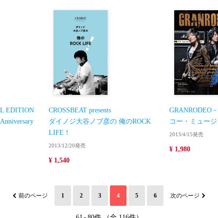
L EDITION
CROSSBEAT presents
GRANRODEO－
niversary
ダイノジ大谷ノブ彦の 俺のROCK
コー・ミュージ
LIFE！
2013/4/15発売
2013/12/20発売
¥ 1,980
¥ 1,540
前のページ
1
2
3
4
5
6
次のページ
61
-
80件 （全 116件）