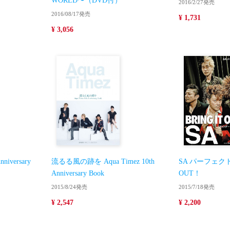
WORLD〜（DVD付）
2016/2/27発売
2016/08/17発売
¥ 1,731
¥ 3,056
Anniversary
流るる風の跡を Aqua Timez 10th
SA パーフェクト
Anniversary Book
OUT！
2015/8/24発売
2015/7/18発売
¥ 2,547
¥ 2,200