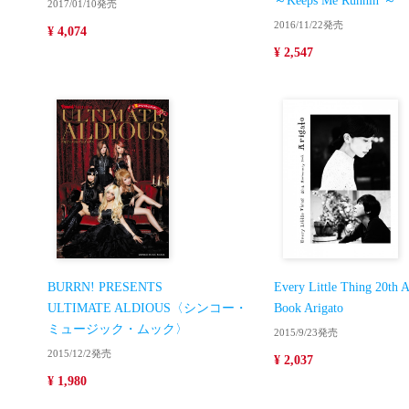
～Keeps Me Runnin’～
2017/01/10発売
2016/11/22発売
¥ 4,074
¥ 2,547
BURRN! PRESENTS
Every Little Thing 20th 
ULTIMATE ALDIOUS〈シンコー・
Book Arigato
ミュージック・ムック〉
2015/9/23発売
2015/12/2発売
¥ 2,037
¥ 1,980