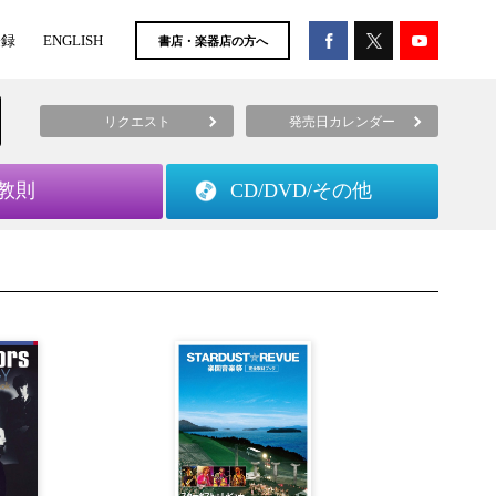
登録
ENGLISH
書店・楽器店の方へ
リクエスト
発売日カレンダー
教則
CD/DVD/
その他