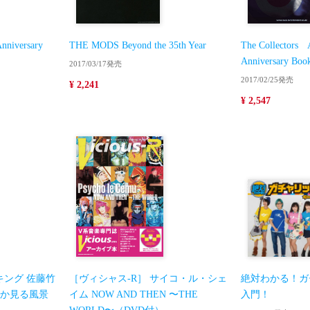
niversary
THE MODS Beyond the 35th Year
The Collector
Anniversary Boo
2017/03/17発売
2017/02/25発売
¥ 2,241
¥ 2,547
ング 佐藤竹
［ヴィシャス-R］ サイコ・ル・シェ
絶対わかる！ガ
つか見る風景
イム NOW AND THEN 〜THE
入門！