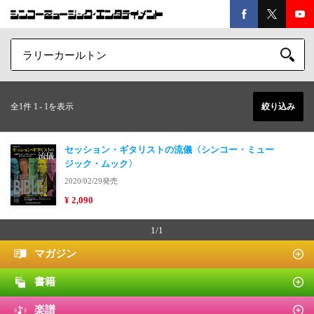
全1件 1
-
1を表示
絞り込み
セッション・ギタリストの流儀〈シンコー・ミュー
ジック・ムック〉
2020/02/29発売
¥ 2,090
1/1
マガジン
書籍
楽譜