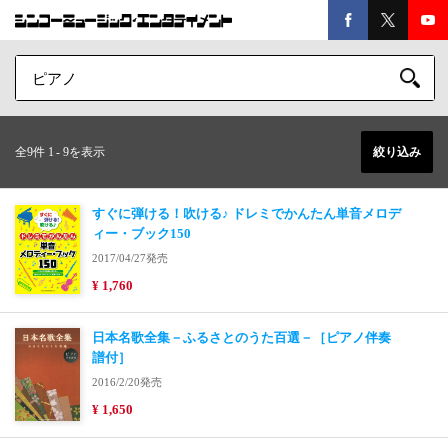
全9件 1
-
9を表示
絞り込み
すぐに弾ける！吹ける♪ ドレミでかんたん単音メロデ
ィー・ブック150
2017/04/27発売
¥ 1,760
日本名歌全集－ふるさとのうた百選－［ピアノ伴奏
譜付］
2016/2/20発売
¥ 1,650