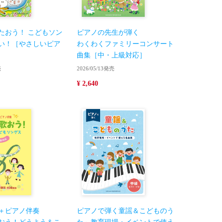
たおう！ こどもソン
ピアノの先生が弾く
い！［やさしいピア
わくわくファミリーコンサート
曲集［中・上級対応］
売
2026/05/13発売
¥ 2,640
＋ピアノ伴奏
ピアノで弾く童謡＆こどものう