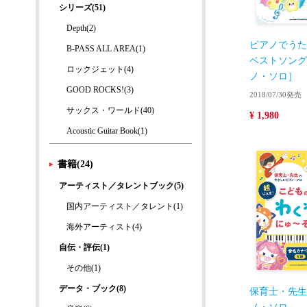
シリーズ(51)
Depth(2)
ピアノでうた
B-PASS ALL AREA(1)
ベストソング
ロックジェット(4)
ノ・ソロ］
GOOD ROCKS!(3)
2018/07/30発売
サックス・ワールド(40)
¥ 1,980
Acoustic Guitar Book(1)
書籍(24)
アーティスト／タレントブック(5)
国内アーティスト／タレント(1)
海外アーティスト(4)
自伝・評伝(1)
その他(1)
データ・ブック(8)
保育士・先生