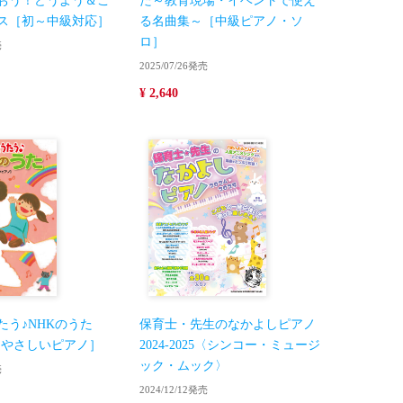
おう！どうよう＆こ
た～教育現場・イベントで使え
ス［初～中級対応］
る名曲集～［中級ピアノ・ソ
ロ］
売
2025/07/26発売
¥ 2,640
たう♪NHKのうた
保育士・先生のなかよしピアノ
25［やさしいピアノ］
2024-2025〈シンコー・ミュージ
ック・ムック〉
売
2024/12/12発売