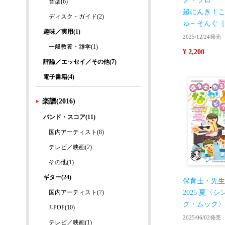
ノ・ソロ
音楽(6)
超にんき！こ
ディスク・ガイド(2)
ゅ～そんぐ［
趣味／実用(1)
2025/12/24発売
一般教養・雑学(1)
¥ 2,200
評論／エッセイ／その他(7)
電子書籍(4)
楽譜(2016)
バンド・スコア(11)
国内アーティスト(8)
テレビ／映画(2)
その他(1)
ギター(24)
保育士・先生
国内アーティスト(7)
2025 夏〈
ク・ムック〉
J-POP(10)
2025/06/02発売
テレビ／映画(1)