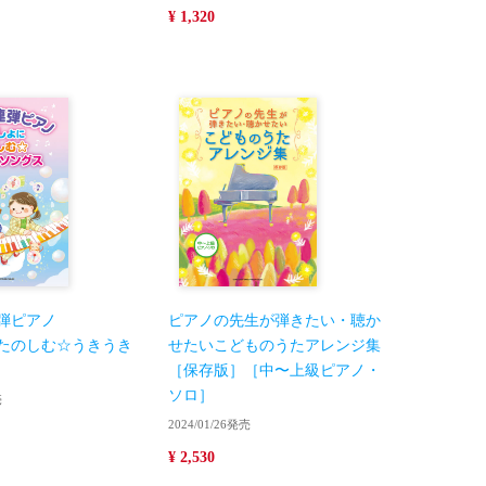
¥ 1,320
弾ピアノ
ピアノの先生が弾きたい・聴か
たのしむ☆うきうき
せたいこどものうたアレンジ集
［保存版］［中〜上級ピアノ・
ソロ］
売
2024/01/26発売
¥ 2,530