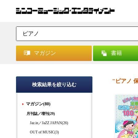
マガジン
書籍
"ピアノ 
検索結果を絞り込む
マガジン(80)
月刊誌／増刊(29)
Jaz.in／JaZZ JAPAN(26)
OUT of MUSIC(3)