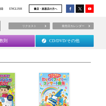
登録
ENGLISH
書店・楽器店の方へ
リクエスト
発売日カレンダー
教則
CD/DVD/
その他