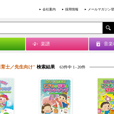
会社案内
採用情報
メールマガジン
楽譜
音楽
保育士／先生向け"
検索結果
63件中 1
-
20件