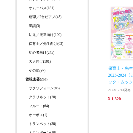
オムニバス(181)
連弾／2台ピアノ(45)
童謡(3)
幼児／児童向け(100)
保育士／先生向け(63)
初心者向け(245)
大人向け(101)
保育士・先生
その他(97)
2023-20
管弦楽器(263)
ック・ムック
サクソフォーン(85)
2023/12/13発売
クラリネット(20)
¥ 1,320
フルート(64)
オーボエ(1)
トランペット(30)
トロンボーン(10)