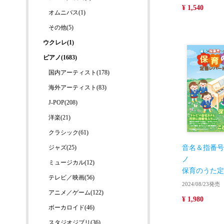
¥ 1,540
オムニバス(1)
その他(5)
ウクレレ(1)
ピアノ(1683)
国内アーティスト(178)
海外アーティスト(83)
J-POP(208)
洋楽(21)
クラシック(61)
ジャズ(25)
音名＆指番号
ノ
ミュージカル(12)
保育のうた定
テレビ／映画(56)
2024/08/23発売
アニメ／ゲーム(122)
¥ 1,980
ボーカロイド(46)
スタジオジブリ(36)