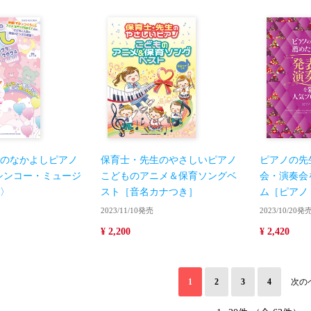
のなかよしピアノ
保育士・先生のやさしいピアノ
ピアノの先
24〈シンコー・ミュージ
こどものアニメ＆保育ソングベ
会・演奏会
〉
スト［音名カナつき］
ム［ピアノ
2023/11/10発売
2023/10/20発
¥ 2,200
¥ 2,420
1
2
3
4
次の