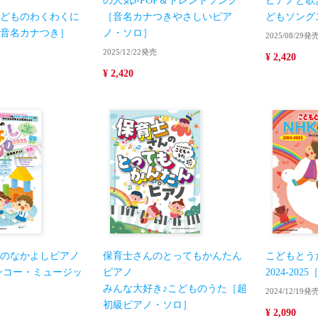
の人気J-POP＆トレンドソング
ピアノと歌
どものわくわくに
［音名カナつきやさしいピア
どもソング
音名カナつき］
ノ・ソロ］
2025/08/29発
2025/12/22発売
¥ 2,420
¥ 2,420
のなかよしピアノ
保育士さんのとってもかんたん
こどもとう
シンコー・ミュージッ
ピアノ
2024-20
みんな大好き♪こどものうた［超
2024/12/19発
初級ピアノ・ソロ］
¥ 2,090