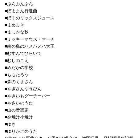
■ぶんぶんぶん
■ぼよよん行進曲
■ぼくのミックスジュース
■まめまき
■まっかな秋
■ミッキーマウス・マーチ
■南の島のハメハメハ大王
■むすんでひらいて
■むしのこえ
■めだかの学校
■ももたろう
■森のくまさん
■やぎさんゆうびん
■やきいもグーチーパー
■やさいのうた
■山の音楽家
■夕焼け小焼け
■ゆき
■ゆりかごのうた