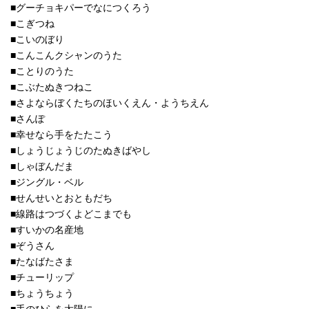
■グーチョキパーでなにつくろう
■こぎつね
■こいのぼり
■こんこんクシャンのうた
■ことりのうた
■こぶたぬきつねこ
■さよならぼくたちのほいくえん・ようちえん
■さんぽ
■幸せなら手をたたこう
■しょうじょうじのたぬきばやし
■しゃぼんだま
■ジングル・ベル
■せんせいとおともだち
■線路はつづくよどこまでも
■すいかの名産地
■ぞうさん
■たなばたさま
■チューリップ
■ちょうちょう