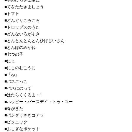
■手のひらを太陽に
■てをたたきましょう
■トマト
■どんぐりころころ
■ドロップスのうた
■どんないろがすき
■とんとんとんとんひげじいさん
■とんぼのめがね
■七つの子
■にじ
■にじのむこうに
■『ね』
■バスごっこ
■バスにのって
■はたらくくるま・1
■ハッピー・バースデイ・トゥ・ユー
■春がきた
■パンダうさぎコアラ
■ピクニック
■ふしぎなポケット