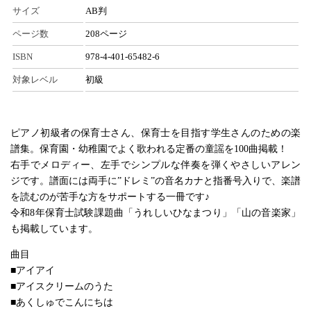
サイズ
AB判
ページ数
208ページ
ISBN
978-4-401-65482-6
対象レベル
初級
ピアノ初級者の保育士さん、保育士を目指す学生さんのための楽
譜集。保育園・幼稚園でよく歌われる定番の童謡を100曲掲載！
右手でメロディー、左手でシンプルな伴奏を弾くやさしいアレン
ジです。譜面には両手に”ドレミ”の音名カナと指番号入りで、楽譜
を読むのが苦手な方をサポートする一冊です♪
令和8年保育士試験課題曲「うれしいひなまつり」「山の音楽家」
も掲載しています。
曲目
■アイアイ
■アイスクリームのうた
■あくしゅでこんにちは