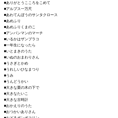
■ありがとうこころをこめて
■アルプス一万尺
■あわてんぼうのサンタクロース
■あめふり
■あめふりくまのこ
■アンパンマンのマーチ
■いるかはザンブラコ
■一年生になったら
■いとまきのうた
■いぬのおまわりさん
■うさぎとかめ
■うれしいひなまつり
■うみ
■うんどうかい
■大きな栗の木の下で
■大きなたいこ
■大きな古時計
■おかえりのうた
■おつかいありさん
■おどるポンポコリン