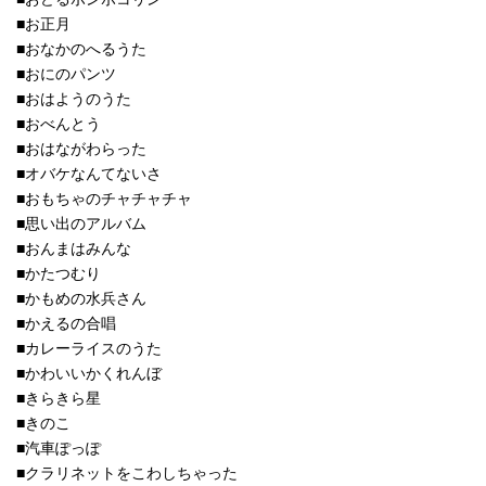
■お正月
■おなかのへるうた
■おにのパンツ
■おはようのうた
■おべんとう
■おはながわらった
■オバケなんてないさ
■おもちゃのチャチャチャ
■思い出のアルバム
■おんまはみんな
■かたつむり
■かもめの水兵さん
■かえるの合唱
■カレーライスのうた
■かわいいかくれんぼ
■きらきら星
■きのこ
■汽車ぽっぽ
■クラリネットをこわしちゃった