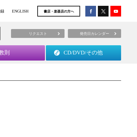
登録
ENGLISH
書店・楽器店の方へ
リクエスト
発売日カレンダー
教則
CD/DVD/
その他