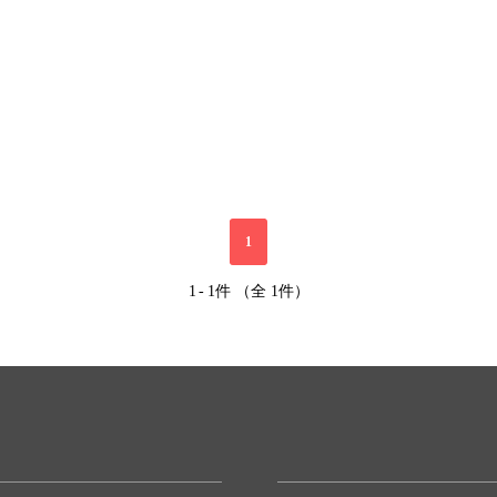
1
1
-
1件 （全 1件）