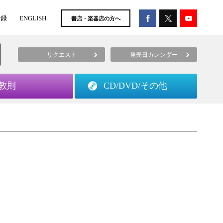
登録
ENGLISH
書店・楽器店の方へ
リクエスト
発売日カレンダー
教則
CD/DVD/
その他