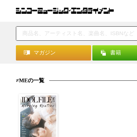
マガジン
書籍
≠MEの一覧