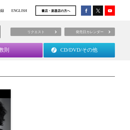
登録
ENGLISH
書店・楽器店の方へ
リクエスト
発売日カレンダー
教則
CD/DVD/
その他