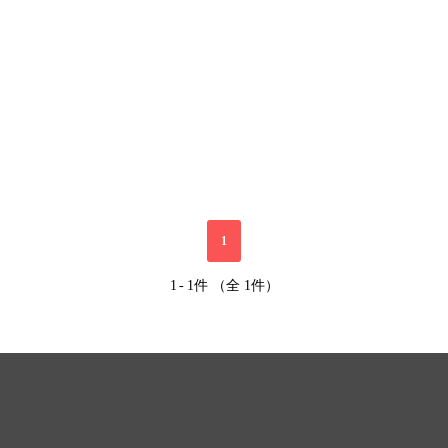
1
1
-
1件 （全 1件）