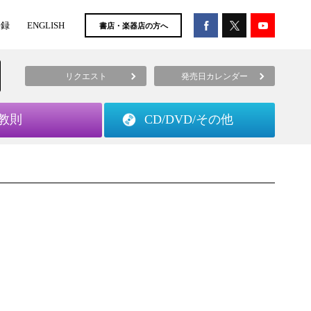
登録
ENGLISH
書店・楽器店の方へ
リクエスト
発売日カレンダー
教則
CD/DVD/
その他