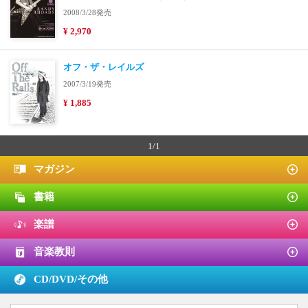
2008/3/28発売
¥ 2,970
オフ・ザ・レイルズ
2007/3/19発売
¥ 1,885
1/1
マガジン
書籍
楽譜
音楽教則
CD/DVD/
その他