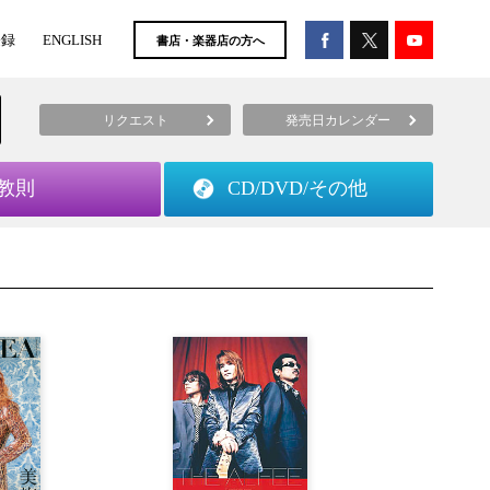
登録
ENGLISH
書店・楽器店の方へ
リクエスト
発売日カレンダー
教則
CD/DVD/
その他