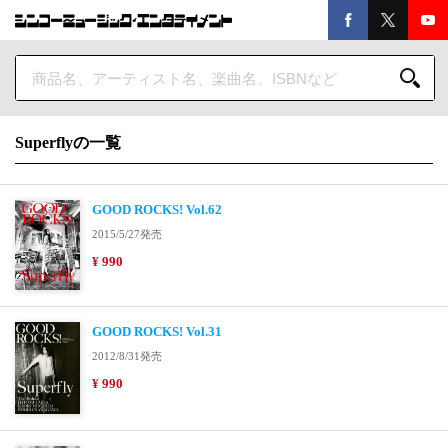
Superflyの一覧
GOOD ROCKS! Vol.62
2015/5/27発売
¥ 990
GOOD ROCKS! Vol.31
2012/8/31発売
¥ 990