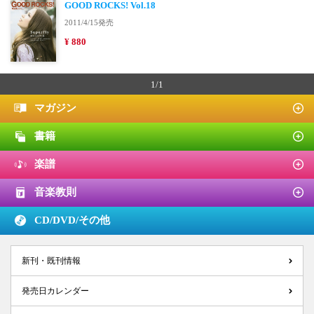
GOOD ROCKS! Vol.18
2011/4/15発売
¥ 880
1/1
マガジン
書籍
楽譜
音楽教則
CD/DVD/
その他
新刊・既刊情報
発売日カレンダー