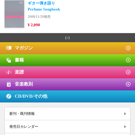
ギター弾き語り
Perfume Songbook
2008/11/29発売
¥ 2,090
1/1
マガジン
書籍
楽譜
音楽教則
CD/DVD/
その他
新刊・既刊情報
発売日カレンダー