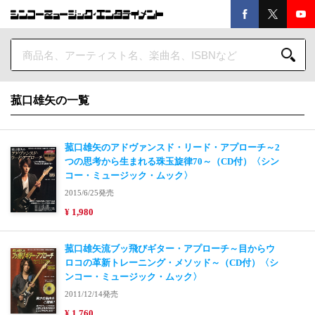
菰口雄矢の一覧
菰口雄矢のアドヴァンスド・リード・アプローチ～2
つの思考から生まれる珠玉旋律70～（CD付）〈シン
コー・ミュージック・ムック〉
2015/6/25発売
¥ 1,980
菰口雄矢流ブッ飛びギター・アプローチ～目からウ
ロコの革新トレーニング・メソッド～（CD付）〈シ
ンコー・ミュージック・ムック〉
2011/12/14発売
¥ 1,760