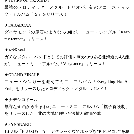
★TEARS OF TRAGEDY
最強のメロディック・メタル・トリオが、初のアコースティッ
ク・アルバム「＆」をリリース！
★PARADOXX
ダイヤモンドの原石のような5人組が、ニュー・シングル「Keep
my temper」リリース！
★ArkRoyal
ガチなメタル・バンドとしての評価を高めつつある北海道の4人組
が、ニュー・ミニ・アルバム「Vengeance」リリース！
★GRAND FINALE
ニュー・シンガーを迎えてミニ・アルバム「Everything Has An
End」をリリースしたメロディック・メタル・バンド！
★ナデシコドール
無謀な企画から生まれたニュー・ミニ・アルバム「撫子冒険劇」
をリリースした、北の大地に咲いた激情と叙情の華
★SYNSNAKE
1stフル「FLUXUS」で、アグレッシヴでポップな“K-POPコア”を聴