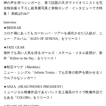
神の声を持つシンガーと、巷で話題の天才ヴァイオリニストを完
全独自撮り下ろし超美麗写真と単独ロング・インタビューで大特
集！ 表紙はFuki!!
Interview
★BRIDEAR
コロナ禍にあってもヨーロッパ・ツアーを成功させた5人組が、ニ
ュー・アルバム「AGES OF ATHENA」をリリース！
★FATE GEAR
海外でも高い人気を誇るガールズ・スチーム・メタル楽団が、新
作「Killers in the Sky」をリリース！
★蛇石マリナ（Mardelas）
ニュー・シングル「Infinite Trinity」でも圧巻の歌声を聴かせるソ
ウルフルなシンガー！
★ANZA（HEAD PHONES PRESIDENT）
ミュージカル映像作品でありバンド史上最高のライヴ映像作品で
もある『COLORS』をリリース！