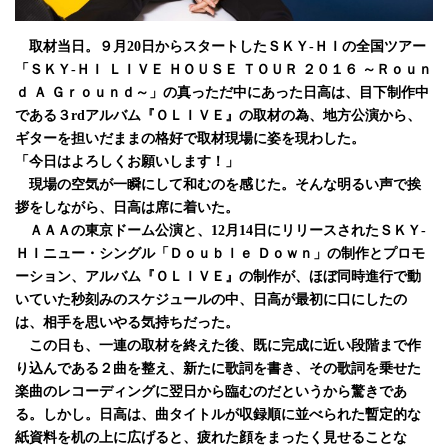
取材当日。９月20日からスタートしたＳＫＹ‐ＨＩの全国ツアー
「ＳＫＹ‐ＨＩ ＬＩＶＥ ＨＯＵＳＥ ＴＯＵＲ ２０１６ ～Ｒｏｕｎ
ｄ Ａ Ｇｒｏｕｎｄ～」の真っただ中にあった日高は、目下制作中
である３rdアルバム『ＯＬＩＶＥ』の取材の為、地方公演から、
ギターを担いだままの格好で取材現場に姿を現わした。
「今日はよろしくお願いします！」
現場の空気が一瞬にして和むのを感じた。そんな明るい声で挨
拶をしながら、日高は席に着いた。
ＡＡＡの東京ドーム公演と、12月14日にリリースされたＳＫＹ‐
ＨＩニュー・シングル「Ｄｏｕｂｌｅ Ｄｏｗｎ」の制作とプロモ
ーション、アルバム『ＯＬＩＶＥ』の制作が、ほぼ同時進行で動
いていた秒刻みのスケジュールの中、日高が最初に口にしたの
は、相手を思いやる気持ちだった。
この日も、一連の取材を終えた後、既に完成に近い段階まで作
り込んである２曲を整え、新たに歌詞を書き、その歌詞を乗せた
楽曲のレコーディングに翌日から臨むのだというから驚きであ
る。しかし。日高は、曲タイトルが収録順に並べられた暫定的な
紙資料を机の上に広げると、疲れた顔をまったく見せることな