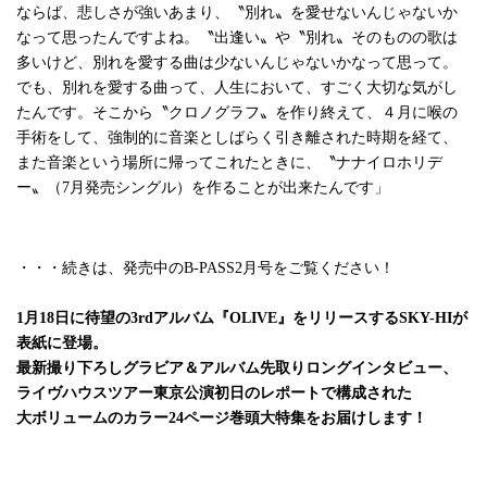
ならば、悲しさが強いあまり、〝別れ〟を愛せないんじゃないか
なって思ったんですよね。〝出逢い〟や〝別れ〟そのものの歌は
多いけど、別れを愛する曲は少ないんじゃないかなって思って。
でも、別れを愛する曲って、人生において、すごく大切な気がし
たんです。そこから〝クロノグラフ〟を作り終えて、４月に喉の
手術をして、強制的に音楽としばらく引き離された時期を経て、
また音楽という場所に帰ってこれたときに、〝ナナイロホリデ
ー〟（7月発売シングル）を作ることが出来たんです」
・・・続きは、発売中のB-PASS2月号をご覧ください！
1月18日に待望の3rdアルバム『OLIVE』をリリースするSKY-HIが
表紙に登場。
最新撮り下ろしグラビア＆アルバム先取りロングインタビュー、
ライヴハウスツアー東京公演初日のレポートで構成された
大ボリュームのカラー24ページ巻頭大特集をお届けします！