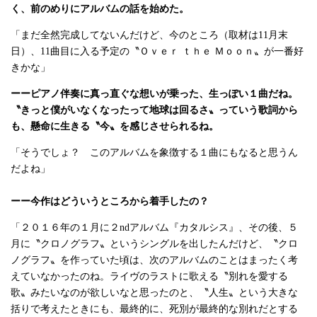
く、前のめりにアルバムの話を始めた。
「まだ全然完成してないんだけど、今のところ（取材は11月末
日）、11曲目に入る予定の〝Ｏｖｅｒ ｔｈｅ Ｍｏｏｎ〟が一番好
きかな」
ーーピアノ伴奏に真っ直ぐな想いが乗った、生っぽい１曲だね。
〝きっと僕がいなくなったって地球は回るさ〟っていう歌詞から
も、懸命に生きる〝今〟を感じさせられるね。
「そうでしょ？ このアルバムを象徴する１曲にもなると思うん
だよね」
ーー今作はどういうところから着手したの？
「２０１６年の１月に２ndアルバム『カタルシス』、その後、５
月に〝クロノグラフ〟というシングルを出したんだけど、〝クロ
ノグラフ〟を作っていた頃は、次のアルバムのことはまったく考
えていなかったのね。ライヴのラストに歌える〝別れを愛する
歌〟みたいなのが欲しいなと思ったのと、〝人生〟という大きな
括りで考えたときにも、最終的に、死別が最終的な別れだとする