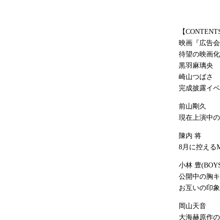
【CONTENT
映画『広告会
待望の映画化
黒羽麻璃央
崎山つばさ
完成披露イベ
前山剛久
現在上演中の
陳内 将
8月に控えるM
小林 豊(BOY
公開中の胸キ
お互いの印象
岡山天音
大海
赫
原作の