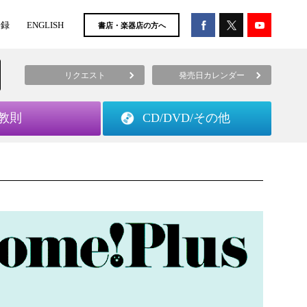
登録
ENGLISH
書店・楽器店の方へ
リクエスト
発売日カレンダー
教則
CD/DVD/
その他