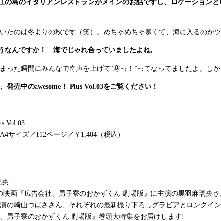
は江の島のイタリアンレストランがメインのお話ですし、ロケーション
いたのは冬よりの秋です（笑）。めちゃめちゃ寒くて、海に入るのがツ
そうなんですか！ 海でじゃれ合っていましたよね。
まった瞬間にみんなで奇声を上げて“寒っ！”ってなってましたよ。し
、発売中の
awesome！
Plus
Vol.
03
をご覧ください！
s Vol.03
A4
サイズ／1
12
ページ／￥1,
404
（税込）
璃央
開の映画『広告会社、男子寮のおかずくん 劇場版』に主演の黒羽麻璃央さ
演の崎山つばささん、それぞれの最新撮り下ろしグラビアとロングイン
、男子寮のおかずくん 劇場版』巻頭大特集をお届けします!