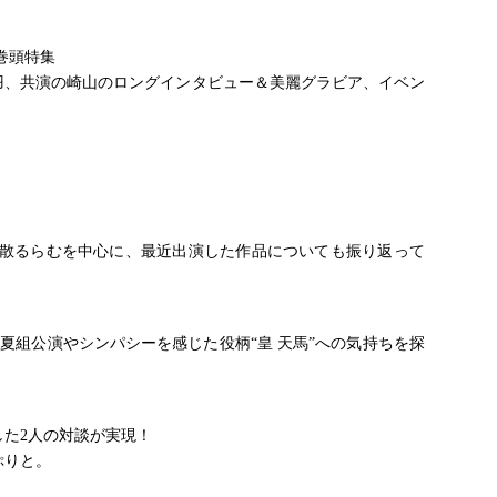
巻頭特集
羽、共演の崎山のロングインタビュー＆美麗グラビア、イベン
よ散るらむを中心に、最近出演した作品についても振り返って
ーズの夏組公演やシンパシーを感じた役柄“皇 天馬”への気持ちを探
た2人の対談が実現！
ぷりと。