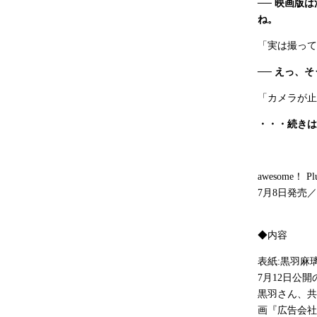
── 映画版
ね。
「実は撮って
── えっ、
「カメラが止
・・・
続きは
awesome！ Plu
7
月
8
日発売／
◆
内容
表紙:黒羽麻
7月12日公
黒羽さん、共
画『広告会社