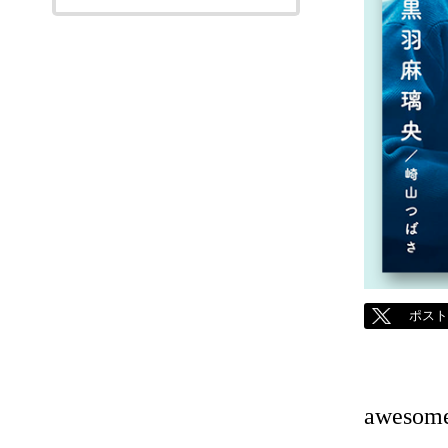
ポス
awesom