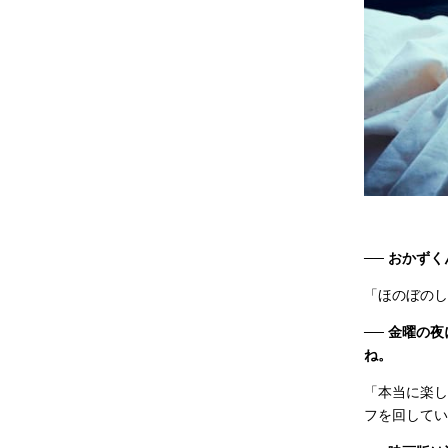
──
おかずく
「ほのぼのし
── 金曜の
ね。
「本当に楽し
フを回してい