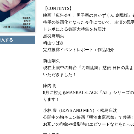
【CONTENTS】
映画『広告会社、男子寮のおかずくん 劇場版』
待望の映画化となった今作について、主演の黒
トレポによる巻頭大特集をお届け！
黒羽麻璃央
購入する
崎山つばさ
完成披露イベントレポート＋作品紹介
前山剛久
現在上演中の舞台『刀剣乱舞』慈伝 日日の葉
いただきました！
陳内 将
8月に控えるMANKAI STAGE『A3!』シリ
ります！
小林 豊（BOYS AND MEN）× 松島庄汰
公開中の胸キュン映画『明治東亰恋伽』で共演し
お互いの印象や撮影時のエピソードなどをたっ