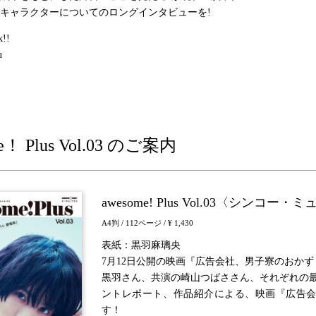
キャラクターについてのロングインタビューを!
!!
u
e！ Plus Vol.03 のご案内
awesome! Plus Vol.03〈シンコ
A4判
/ 112ページ
/ ¥ 1,430
表紙：黒羽麻璃央
7月12日公開の映画『広告会社、男子寮のおか
黒羽さん、共演の崎山つばささん、それぞれの
ントレポート、作品紹介による、映画『広告会
す！