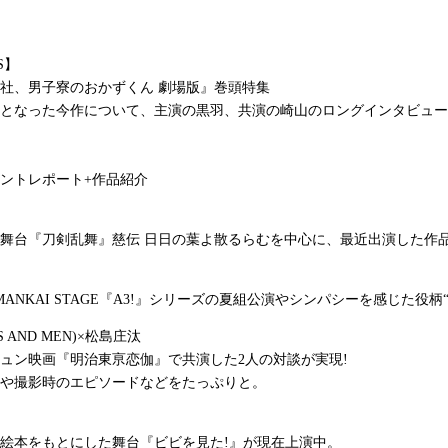
S】
社、男子寮のおかずくん 劇場版』巻頭特集
となった今作について、主演の黒羽、共演の崎山のロングインタビュー
ントレポート+作品紹介
舞台『刀剣乱舞』慈伝 日日の葉よ散るらむを中心に、最近出演した作
ANKAI STAGE『A3!』シリーズの夏組公演やシンパシーを感じた役柄
S AND MEN)×松島庄汰
ュン映画『明治東亰恋伽』で共演した2人の対談が実現!
や撮影時のエピソードなどをたっぷりと。
絵本をもとにした舞台『ビビを見た!』が現在上演中。