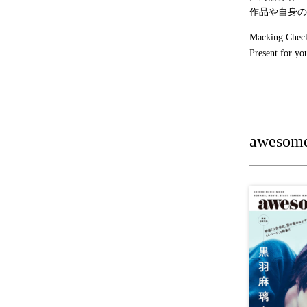
作品や自身の
Macking
Check
Present for yo
awesom