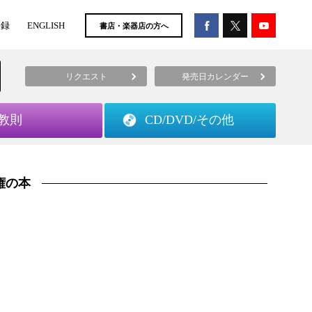
登録
ENGLISH
書店・楽器店の方へ
リクエスト
発売日カレンダー
教則
CD/DVD/
その他
権の本