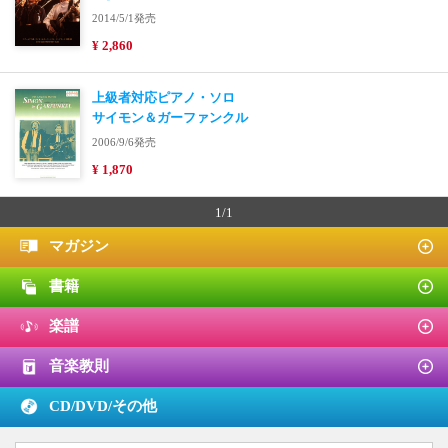
2014/5/1発売
¥ 2,860
上級者対応ピアノ・ソロ
サイモン＆ガーファンクル
2006/9/6発売
¥ 1,870
1/1
マガジン
書籍
楽譜
音楽教則
CD/DVD/
その他