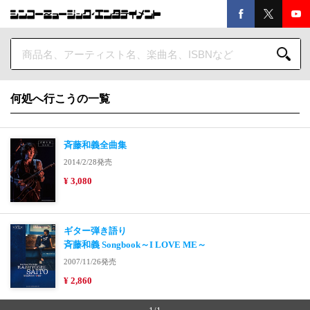
何処へ行こうの一覧
斉藤和義全曲集
2014/2/28発売
¥ 3,080
ギター弾き語り
斉藤和義 Songbook～I LOVE ME～
2007/11/26発売
¥ 2,860