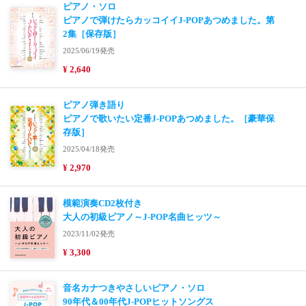
ピアノ・ソロ
ピアノで弾けたらカッコイイJ-POPあつめました。第
2集［保存版］
2025/06/19発売
¥ 2,640
ピアノ弾き語り
ピアノで歌いたい定番J-POPあつめました。［豪華保
存版］
2025/04/18発売
¥ 2,970
模範演奏CD2枚付き
大人の初級ピアノ～J-POP名曲ヒッツ～
2023/11/02発売
¥ 3,300
音名カナつきやさしいピアノ・ソロ
90年代＆00年代J-POPヒットソングス