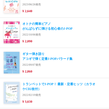
2023/06/26発売
¥ 2,640
オトナの簡単ピアノ
がんばらずに弾ける初心者のJ-POP
2022/10/06発売
¥ 2,090
ギター弾き語り
アコギで弾く定番J-POPバラード集
2022/09/07発売
¥ 2,860
トランペットでJ-POP！ 最新・定番ヒッツ（カラオ
ケCD2枚付）
2022/02/19発売
¥ 3,630