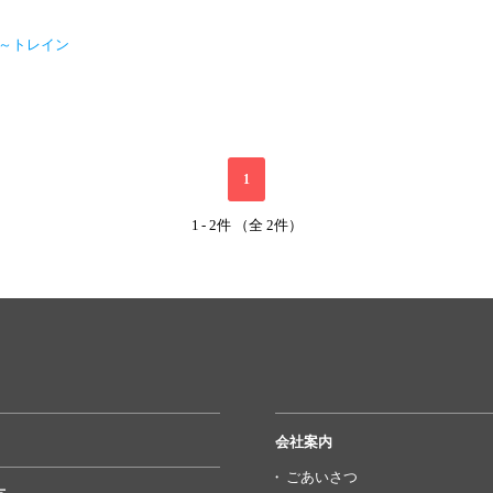
ion～トレイン
1
1
-
2件 （全 2件）
会社案内
ごあいさつ