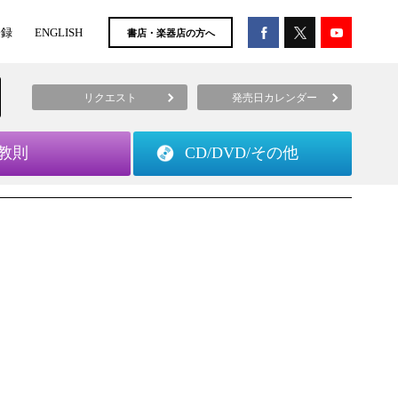
登録
ENGLISH
書店・楽器店の方へ
リクエスト
発売日カレンダー
教則
CD/DVD/
その他