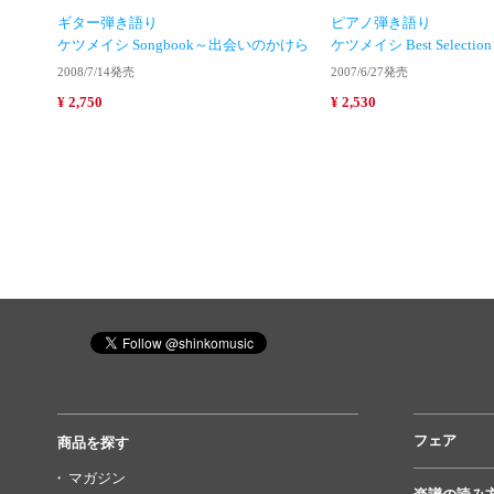
ギター弾き語り
ピアノ弾き語り
ケツメイシ Songbook～出会いのかけら
ケツメイシ Best Select
2008/7/14発売
2007/6/27発売
¥ 2,750
¥ 2,530
フェア
商品を探す
マガジン