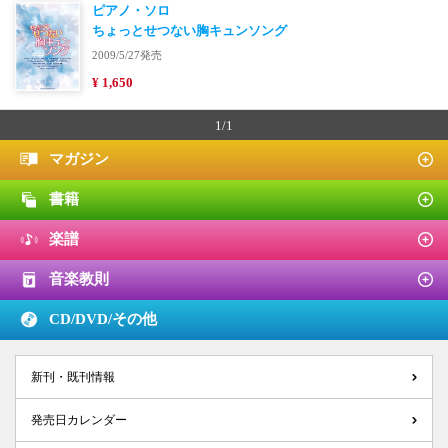
ピアノ・ソロ
ちょっとせつない胸キュンソング
2009/5/27発売
¥ 1,650
1/1
マガジン
書籍
楽譜
音楽教則
CD/DVD/
その他
新刊・既刊情報
発売日カレンダー